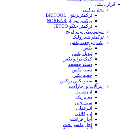
ابزار دستی
آچار ترکمتر
ترکمتربریتول BRITOOL
ترکمتر نوربار NORBAR
ترکمتر جتکو JETCO
مولتی پلایر و ترکرنچ
ترکمتر هیدرولیک
بکس و جعبه بکس
بکس
تبدیل بکس
کمک درایو بکس
دسته جغجغه
دسته بکس
جعبه بکس
ست بکس ترکس
انبرآلات و آچارآلات
انبردست
دم باریک
سیم چین
انبرقفلی
انبرکلاغی
آچار فرانسه
آچار یکسر تخت