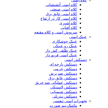
کلاه ایمنی
کلاه ایمنی آتشنشانی
کلاه ایمنی صنعتی
کلاه ایمنی عایق برق
کلاه ایمنی کار در ارتفاع
کلاه آشپزی
کلاه آفتابی
سرپوش ایمنی و کلاه مقنعه
عینک ایمنی
عینک جوشکاری
عینک رو عینکی
عینک طلقی کش دار
عینک ایمنی فریم دار
دستکش ایمنی
دستکش پارچه ای
دستکش چرمی
دستکش ضد برش
دستکش عایق برق
دستکش عملیاتی ضد حریق
دستکش لاستیکی
دستکش شیمیایی
دستکش نیتریلی
تجهیزات ایمنی تنفسی
ماسک نیم صورت