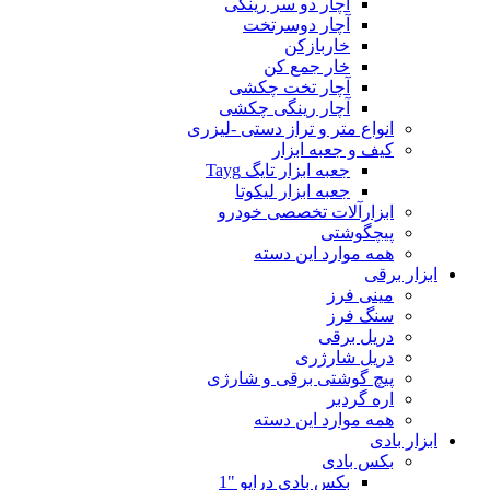
آچار دو سر رینگی
آچار دوسرتخت
خاربازکن
خار جمع کن
آچار تخت چکشی
آچار رینگی چکشی
انواع متر و تراز دستی -لیزری
کیف و جعبه ابزار
جعبه ابزار تایگ Tayg
جعبه ابزار لیکوتا
ابزارآلات تخصصی خودرو
پیچگوشتی
همه موارد این دسته
ابزار برقی
مینی فرز
سنگ فرز
دریل برقی
دریل شارژری
پیچ گوشتی برقی و شارژی
اره گردبر
همه موارد این دسته
ابزار بادی
بکس بادی
بکس بادی درایو "1