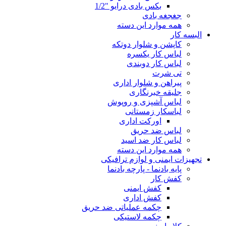
بکس بادی درایو "1/2
جغجغه بادی
همه موارد این دسته
البسه کار
کاپشن و شلوار دوتکه
لباس کار یکسره
لباس کار دوبندی
تی شرت
پیراهن و شلوار اداری
جلیقه خبرنگاری
لباس آشپزی و روپوش
لباسکار زمستانی
اورکت اداری
لباس ضد حریق
لباس کار ضد اسید
همه موارد این دسته
تجهیزات ایمنی و لوازم ترافیکی
پایه بادنما - پارچه بادنما
کفش کار
کفش ایمنی
کفش اداری
چکمه عملیاتی ضد حریق
چکمه لاستیکی