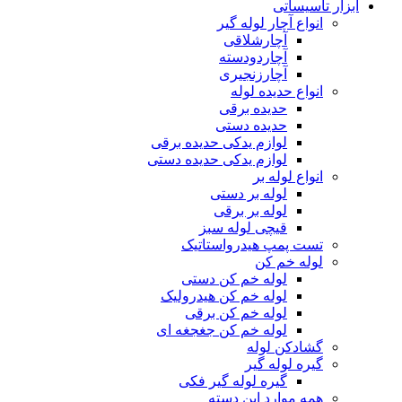
ابزار تاسیساتی
انواع آچار لوله گیر
آچارشلاقی
آچاردودسته
آچارزنجیری
انواع حدیده لوله
حدیده برقی
حدیده دستی
لوازم یدکی حدیده برقی
لوازم یدکی حدیده دستی
انواع لوله بر
لوله بر دستی
لوله بر برقی
قیچی لوله سبز
تست پمپ هیدرواستاتیک
لوله خم کن
لوله خم کن دستی
لوله خم کن هیدرولیک
لوله خم کن برقی
لوله خم کن جغجغه ای
گشادکن لوله
گیره لوله گیر
گیره لوله گیر فکی
همه موارد این دسته