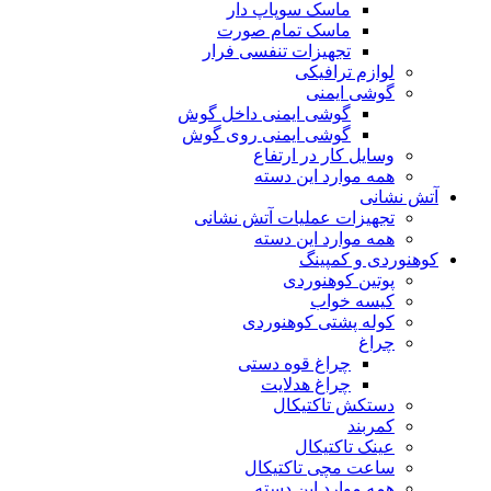
ماسک سوپاپ دار
ماسک تمام صورت
تجهیزات تنفسی فرار
لوازم ترافیکی
گوشی ایمنی
گوشی ایمنی داخل گوش
گوشی ایمنی روی گوش
وسایل کار در ارتفاع
همه موارد این دسته
آتش نشانی
تجهیزات عملیات آتش نشانی
همه موارد این دسته
کوهنوردی و کمپینگ
پوتین کوهنوردی
کیسه خواب
کوله پشتی کوهنوردی
چراغ
چراغ قوه دستی
چراغ هدلایت
دستکش تاکتیکال
کمربند
عینک تاکتیکال
ساعت مچی تاکتیکال
همه موارد این دسته