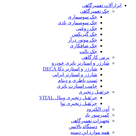
ابزارآلات تعمیرگاهی
جک تعمیرگاهی
جک سوسماری
جک سوسماری بادی
جک روغنی
جک گیربکس
جک موتور درآر
جک صافکاری
جک پالت
پرس کارگاهی
شارژر و استارتر باتری خودرو
شارژر و استارتر دکا DECA
شارژر و استارتر ایرانی
تست باطری و دینام
جامپ استارت باتری
جرثقیل زنجیری
جرثقیل زنجیری ویتال VITAL
جرثقیل زنجیری نوا
آون الکترود
کمپرسور باد
تجهیزات تعمیرگاهی
دستگاه بالانس
همه موارد این دسته