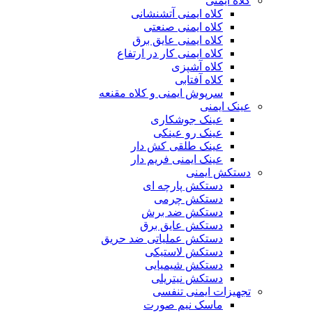
کلاه ایمنی
کلاه ایمنی آتشنشانی
کلاه ایمنی صنعتی
کلاه ایمنی عایق برق
کلاه ایمنی کار در ارتفاع
کلاه آشپزی
کلاه آفتابی
سرپوش ایمنی و کلاه مقنعه
عینک ایمنی
عینک جوشکاری
عینک رو عینکی
عینک طلقی کش دار
عینک ایمنی فریم دار
دستکش ایمنی
دستکش پارچه ای
دستکش چرمی
دستکش ضد برش
دستکش عایق برق
دستکش عملیاتی ضد حریق
دستکش لاستیکی
دستکش شیمیایی
دستکش نیتریلی
تجهیزات ایمنی تنفسی
ماسک نیم صورت