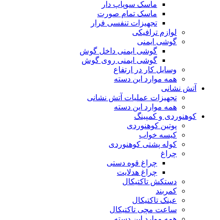
ماسک سوپاپ دار
ماسک تمام صورت
تجهیزات تنفسی فرار
لوازم ترافیکی
گوشی ایمنی
گوشی ایمنی داخل گوش
گوشی ایمنی روی گوش
وسایل کار در ارتفاع
همه موارد این دسته
آتش نشانی
تجهیزات عملیات آتش نشانی
همه موارد این دسته
کوهنوردی و کمپینگ
پوتین کوهنوردی
کیسه خواب
کوله پشتی کوهنوردی
چراغ
چراغ قوه دستی
چراغ هدلایت
دستکش تاکتیکال
کمربند
عینک تاکتیکال
ساعت مچی تاکتیکال
همه موارد این دسته