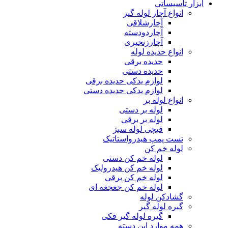
ابزار تاسیساتی
انواع آچار لوله گیر
آچارشلاقی
آچاردودسته
آچارزنجیری
انواع حدیده لوله
حدیده برقی
حدیده دستی
لوازم یدکی حدیده برقی
لوازم یدکی حدیده دستی
انواع لوله بر
لوله بر دستی
لوله بر برقی
قیچی لوله سبز
تست پمپ هیدرواستاتیک
لوله خم کن
لوله خم کن دستی
لوله خم کن هیدرولیک
لوله خم کن برقی
لوله خم کن جغجغه ای
گشادکن لوله
گیره لوله گیر
گیره لوله گیر فکی
همه موارد این دسته