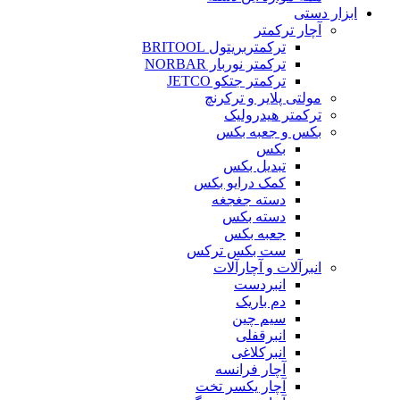
ابزار دستی
آچار ترکمتر
ترکمتربریتول BRITOOL
ترکمتر نوربار NORBAR
ترکمتر جتکو JETCO
مولتی پلایر و ترکرنچ
ترکمتر هیدرولیک
بکس و جعبه بکس
بکس
تبدیل بکس
کمک درایو بکس
دسته جغجغه
دسته بکس
جعبه بکس
ست بکس ترکس
انبرآلات و آچارآلات
انبردست
دم باریک
سیم چین
انبرقفلی
انبرکلاغی
آچار فرانسه
آچار یکسر تخت