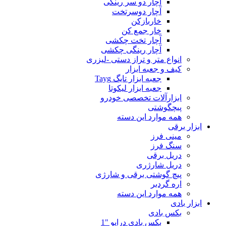
آچار دو سر رینگی
آچار دوسرتخت
خاربازکن
خار جمع کن
آچار تخت چکشی
آچار رینگی چکشی
انواع متر و تراز دستی -لیزری
کیف و جعبه ابزار
جعبه ابزار تایگ Tayg
جعبه ابزار لیکوتا
ابزارآلات تخصصی خودرو
پیچگوشتی
همه موارد این دسته
ابزار برقی
مینی فرز
سنگ فرز
دریل برقی
دریل شارژری
پیچ گوشتی برقی و شارژی
اره گردبر
همه موارد این دسته
ابزار بادی
بکس بادی
بکس بادی درایو "1