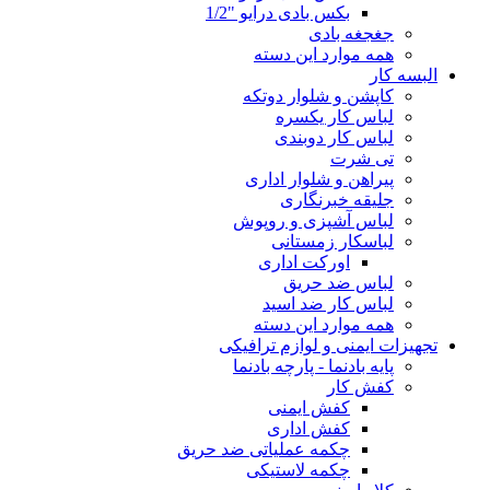
بکس بادی درایو "1/2
جغجغه بادی
همه موارد این دسته
البسه کار
کاپشن و شلوار دوتکه
لباس کار یکسره
لباس کار دوبندی
تی شرت
پیراهن و شلوار اداری
جلیقه خبرنگاری
لباس آشپزی و روپوش
لباسکار زمستانی
اورکت اداری
لباس ضد حریق
لباس کار ضد اسید
همه موارد این دسته
تجهیزات ایمنی و لوازم ترافیکی
پایه بادنما - پارچه بادنما
کفش کار
کفش ایمنی
کفش اداری
چکمه عملیاتی ضد حریق
چکمه لاستیکی