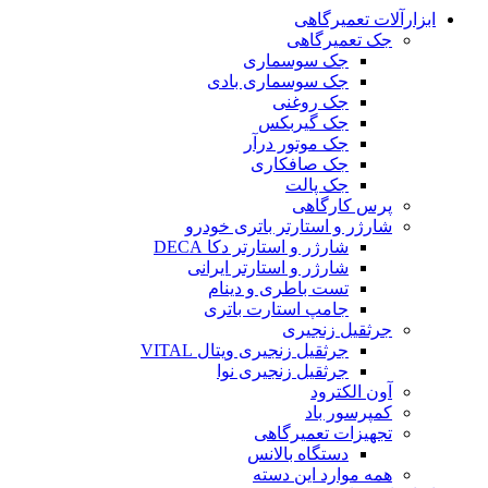
ابزارآلات تعمیرگاهی
جک تعمیرگاهی
جک سوسماری
جک سوسماری بادی
جک روغنی
جک گیربکس
جک موتور درآر
جک صافکاری
جک پالت
پرس کارگاهی
شارژر و استارتر باتری خودرو
شارژر و استارتر دکا DECA
شارژر و استارتر ایرانی
تست باطری و دینام
جامپ استارت باتری
جرثقیل زنجیری
جرثقیل زنجیری ویتال VITAL
جرثقیل زنجیری نوا
آون الکترود
کمپرسور باد
تجهیزات تعمیرگاهی
دستگاه بالانس
همه موارد این دسته