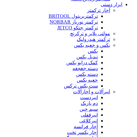
ابزار دستی
آچار ترکمتر
ترکمتربریتول BRITOOL
ترکمتر نوربار NORBAR
ترکمتر جتکو JETCO
مولتی پلایر و ترکرنچ
ترکمتر هیدرولیک
بکس و جعبه بکس
بکس
تبدیل بکس
کمک درایو بکس
دسته جغجغه
دسته بکس
جعبه بکس
ست بکس ترکس
انبرآلات و آچارآلات
انبردست
دم باریک
سیم چین
انبرقفلی
انبرکلاغی
آچار فرانسه
آچار یکسر تخت