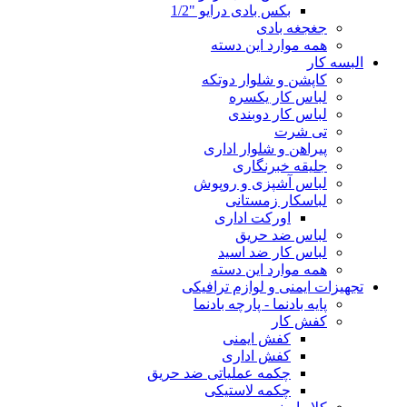
بکس بادی درایو "1/2
جغجغه بادی
همه موارد این دسته
البسه کار
کاپشن و شلوار دوتکه
لباس کار یکسره
لباس کار دوبندی
تی شرت
پیراهن و شلوار اداری
جلیقه خبرنگاری
لباس آشپزی و روپوش
لباسکار زمستانی
اورکت اداری
لباس ضد حریق
لباس کار ضد اسید
همه موارد این دسته
تجهیزات ایمنی و لوازم ترافیکی
پایه بادنما - پارچه بادنما
کفش کار
کفش ایمنی
کفش اداری
چکمه عملیاتی ضد حریق
چکمه لاستیکی