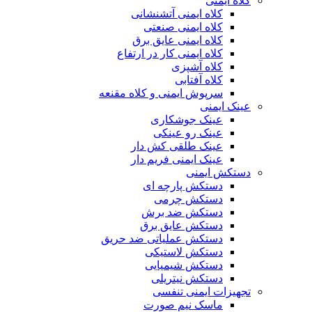
کلاه ایمنی
کلاه ایمنی آتشنشانی
کلاه ایمنی صنعتی
کلاه ایمنی عایق برق
کلاه ایمنی کار در ارتفاع
کلاه آشپزی
کلاه آفتابی
سرپوش ایمنی و کلاه مقنعه
عینک ایمنی
عینک جوشکاری
عینک رو عینکی
عینک طلقی کش دار
عینک ایمنی فریم دار
دستکش ایمنی
دستکش پارچه ای
دستکش چرمی
دستکش ضد برش
دستکش عایق برق
دستکش عملیاتی ضد حریق
دستکش لاستیکی
دستکش شیمیایی
دستکش نیتریلی
تجهیزات ایمنی تنفسی
ماسک نیم صورت