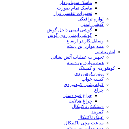
ماسک سوپاپ دار
ماسک تمام صورت
تجهیزات تنفسی فرار
لوازم ترافیکی
گوشی ایمنی
گوشی ایمنی داخل گوش
گوشی ایمنی روی گوش
وسایل کار در ارتفاع
همه موارد این دسته
آتش نشانی
تجهیزات عملیات آتش نشانی
همه موارد این دسته
کوهنوردی و کمپینگ
پوتین کوهنوردی
کیسه خواب
کوله پشتی کوهنوردی
چراغ
چراغ قوه دستی
چراغ هدلایت
دستکش تاکتیکال
کمربند
عینک تاکتیکال
ساعت مچی تاکتیکال
همه موارد این دسته