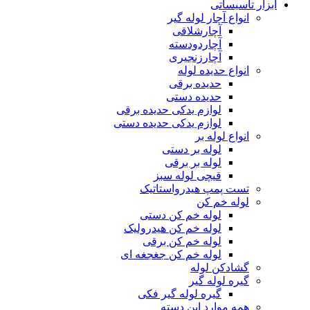
ابزار تاسیساتی
انواع آچار لوله گیر
آچارشلاقی
آچاردودسته
آچارزنجیری
انواع حدیده لوله
حدیده برقی
حدیده دستی
لوازم یدکی حدیده برقی
لوازم یدکی حدیده دستی
انواع لوله بر
لوله بر دستی
لوله بر برقی
قیچی لوله سبز
تست پمپ هیدرواستاتیک
لوله خم کن
لوله خم کن دستی
لوله خم کن هیدرولیک
لوله خم کن برقی
لوله خم کن جغجغه ای
گشادکن لوله
گیره لوله گیر
گیره لوله گیر فکی
همه موارد این دسته