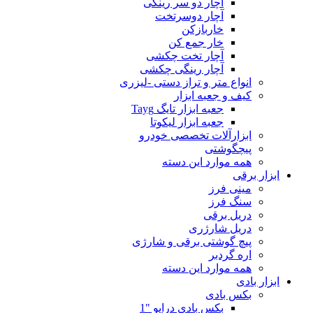
آچار دو سر رینگی
آچار دوسرتخت
خاربازکن
خار جمع کن
آچار تخت چکشی
آچار رینگی چکشی
انواع متر و تراز دستی -لیزری
کیف و جعبه ابزار
جعبه ابزار تایگ Tayg
جعبه ابزار لیکوتا
ابزارآلات تخصصی خودرو
پیچگوشتی
همه موارد این دسته
ابزار برقی
مینی فرز
سنگ فرز
دریل برقی
دریل شارژری
پیچ گوشتی برقی و شارژی
اره گردبر
همه موارد این دسته
ابزار بادی
بکس بادی
بکس بادی درایو "1