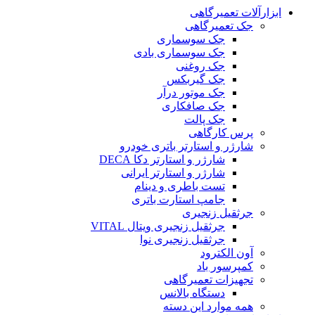
ابزارآلات تعمیرگاهی
جک تعمیرگاهی
جک سوسماری
جک سوسماری بادی
جک روغنی
جک گیربکس
جک موتور درآر
جک صافکاری
جک پالت
پرس کارگاهی
شارژر و استارتر باتری خودرو
شارژر و استارتر دکا DECA
شارژر و استارتر ایرانی
تست باطری و دینام
جامپ استارت باتری
جرثقیل زنجیری
جرثقیل زنجیری ویتال VITAL
جرثقیل زنجیری نوا
آون الکترود
کمپرسور باد
تجهیزات تعمیرگاهی
دستگاه بالانس
همه موارد این دسته