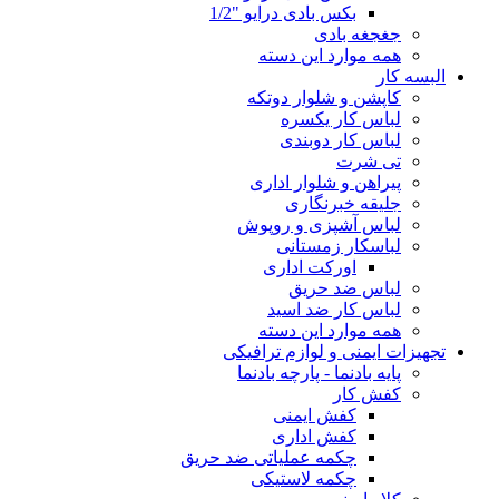
بکس بادی درایو "1/2
جغجغه بادی
همه موارد این دسته
البسه کار
کاپشن و شلوار دوتکه
لباس کار یکسره
لباس کار دوبندی
تی شرت
پیراهن و شلوار اداری
جلیقه خبرنگاری
لباس آشپزی و روپوش
لباسکار زمستانی
اورکت اداری
لباس ضد حریق
لباس کار ضد اسید
همه موارد این دسته
تجهیزات ایمنی و لوازم ترافیکی
پایه بادنما - پارچه بادنما
کفش کار
کفش ایمنی
کفش اداری
چکمه عملیاتی ضد حریق
چکمه لاستیکی