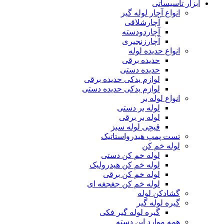
ابزار تاسیساتی
انواع آچار لوله گیر
آچارشلاقی
آچاردودسته
آچارزنجیری
انواع حدیده لوله
حدیده برقی
حدیده دستی
لوازم یدکی حدیده برقی
لوازم یدکی حدیده دستی
انواع لوله بر
لوله بر دستی
لوله بر برقی
قیچی لوله سبز
تست پمپ هیدرواستاتیک
لوله خم کن
لوله خم کن دستی
لوله خم کن هیدرولیک
لوله خم کن برقی
لوله خم کن جغجغه ای
گشادکن لوله
گیره لوله گیر
گیره لوله گیر فکی
همه موارد این دسته