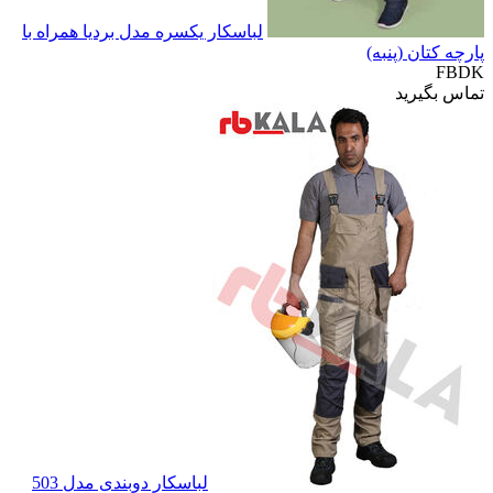
لباسکار یکسره مدل بردیا همراه با
پارچه کتان (پنبه)
FBDK
تماس بگیرید
لباسکار دوبندی مدل 503