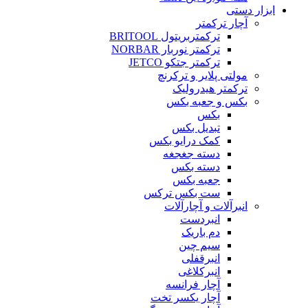
ابزار دستی
آچار ترکمتر
ترکمتربریتول BRITOOL
ترکمتر نوربار NORBAR
ترکمتر جتکو JETCO
مولتی پلایر و ترکرنچ
ترکمتر هیدرولیک
بکس و جعبه بکس
بکس
تبدیل بکس
کمک درایو بکس
دسته جغجغه
دسته بکس
جعبه بکس
ست بکس ترکس
انبرآلات و آچارآلات
انبردست
دم باریک
سیم چین
انبرقفلی
انبرکلاغی
آچار فرانسه
آچار یکسر تخت