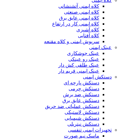
کلاه ایمنی
کلاه ایمنی آتشنشانی
کلاه ایمنی صنعتی
کلاه ایمنی عایق برق
کلاه ایمنی کار در ارتفاع
کلاه آشپزی
کلاه آفتابی
سرپوش ایمنی و کلاه مقنعه
عینک ایمنی
عینک جوشکاری
عینک رو عینکی
عینک طلقی کش دار
عینک ایمنی فریم دار
دستکش ایمنی
دستکش پارچه ای
دستکش چرمی
دستکش ضد برش
دستکش عایق برق
دستکش عملیاتی ضد حریق
دستکش لاستیکی
دستکش شیمیایی
دستکش نیتریلی
تجهیزات ایمنی تنفسی
ماسک نیم صورت