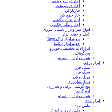
آچار دو سر رینگی
آچار دوسرتخت
خاربازکن
خار جمع کن
آچار تخت چکشی
آچار رینگی چکشی
انواع متر و تراز دستی -لیزری
کیف و جعبه ابزار
جعبه ابزار تایگ Tayg
جعبه ابزار لیکوتا
ابزارآلات تخصصی خودرو
پیچگوشتی
همه موارد این دسته
ابزار برقی
مینی فرز
سنگ فرز
دریل برقی
دریل شارژری
پیچ گوشتی برقی و شارژی
اره گردبر
همه موارد این دسته
ابزار بادی
بکس بادی
بکس بادی درایو "1