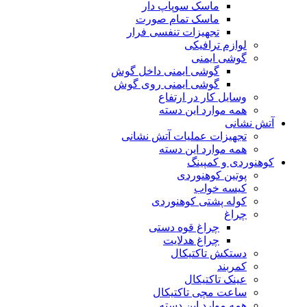
ماسک سوپاپ دار
ماسک تمام صورت
تجهیزات تنفسی فرار
لوازم ترافیکی
گوشی ایمنی
گوشی ایمنی داخل گوش
گوشی ایمنی روی گوش
وسایل کار در ارتفاع
همه موارد این دسته
آتش نشانی
تجهیزات عملیات آتش نشانی
همه موارد این دسته
کوهنوردی و کمپینگ
پوتین کوهنوردی
کیسه خواب
کوله پشتی کوهنوردی
چراغ
چراغ قوه دستی
چراغ هدلایت
دستکش تاکتیکال
کمربند
عینک تاکتیکال
ساعت مچی تاکتیکال
همه موارد این دسته