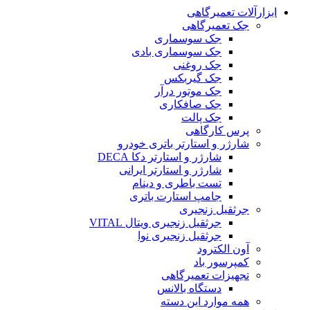
ابزارآلات تعمیرگاهی
جک تعمیرگاهی
جک سوسماری
جک سوسماری بادی
جک روغنی
جک گیربکس
جک موتور درآر
جک صافکاری
جک پالت
پرس کارگاهی
شارژر و استارتر باتری خودرو
شارژر و استارتر دکا DECA
شارژر و استارتر ایرانی
تست باطری و دینام
جامپ استارت باتری
جرثقیل زنجیری
جرثقیل زنجیری ویتال VITAL
جرثقیل زنجیری نوا
آون الکترود
کمپرسور باد
تجهیزات تعمیرگاهی
دستگاه بالانس
همه موارد این دسته