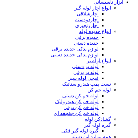
ابزار تاسیساتی
انواع آچار لوله گیر
آچارشلاقی
آچاردودسته
آچارزنجیری
انواع حدیده لوله
حدیده برقی
حدیده دستی
لوازم یدکی حدیده برقی
لوازم یدکی حدیده دستی
انواع لوله بر
لوله بر دستی
لوله بر برقی
قیچی لوله سبز
تست پمپ هیدرواستاتیک
لوله خم کن
لوله خم کن دستی
لوله خم کن هیدرولیک
لوله خم کن برقی
لوله خم کن جغجغه ای
گشادکن لوله
گیره لوله گیر
گیره لوله گیر فکی
همه موارد این دسته