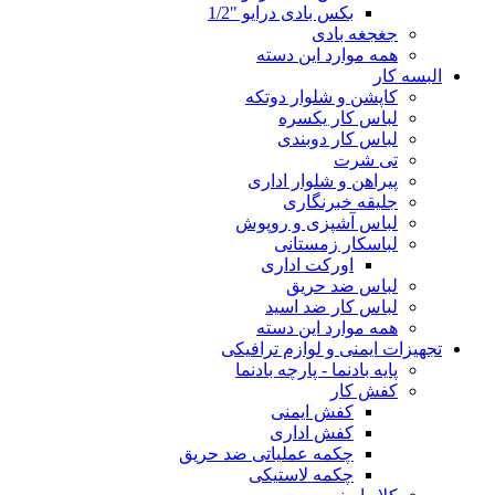
بکس بادی درایو "1/2
جغجغه بادی
همه موارد این دسته
البسه کار
کاپشن و شلوار دوتکه
لباس کار یکسره
لباس کار دوبندی
تی شرت
پیراهن و شلوار اداری
جلیقه خبرنگاری
لباس آشپزی و روپوش
لباسکار زمستانی
اورکت اداری
لباس ضد حریق
لباس کار ضد اسید
همه موارد این دسته
تجهیزات ایمنی و لوازم ترافیکی
پایه بادنما - پارچه بادنما
کفش کار
کفش ایمنی
کفش اداری
چکمه عملیاتی ضد حریق
چکمه لاستیکی