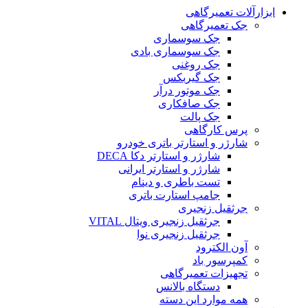
ابزارآلات تعمیرگاهی
جک تعمیرگاهی
جک سوسماری
جک سوسماری بادی
جک روغنی
جک گیربکس
جک موتور درآر
جک صافکاری
جک پالت
پرس کارگاهی
شارژر و استارتر باتری خودرو
شارژر و استارتر دکا DECA
شارژر و استارتر ایرانی
تست باطری و دینام
جامپ استارت باتری
جرثقیل زنجیری
جرثقیل زنجیری ویتال VITAL
جرثقیل زنجیری نوا
آون الکترود
کمپرسور باد
تجهیزات تعمیرگاهی
دستگاه بالانس
همه موارد این دسته