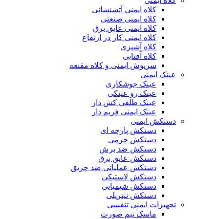
کلاه ایمنی
کلاه ایمنی آتشنشانی
کلاه ایمنی صنعتی
کلاه ایمنی عایق برق
کلاه ایمنی کار در ارتفاع
کلاه آشپزی
کلاه آفتابی
سرپوش ایمنی و کلاه مقنعه
عینک ایمنی
عینک جوشکاری
عینک رو عینکی
عینک طلقی کش دار
عینک ایمنی فریم دار
دستکش ایمنی
دستکش پارچه ای
دستکش چرمی
دستکش ضد برش
دستکش عایق برق
دستکش عملیاتی ضد حریق
دستکش لاستیکی
دستکش شیمیایی
دستکش نیتریلی
تجهیزات ایمنی تنفسی
ماسک نیم صورت