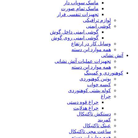
ماسک سوپاپ دار
ماسک تمام صورت
تجهیزات تنفسی فرار
لوازم ترافیکی
گوشی ایمنی
گوشی ایمنی داخل گوش
گوشی ایمنی روی گوش
وسایل کار در ارتفاع
همه موارد این دسته
آتش نشانی
تجهیزات عملیات آتش نشانی
همه موارد این دسته
کوهنوردی و کمپینگ
پوتین کوهنوردی
کیسه خواب
کوله پشتی کوهنوردی
چراغ
چراغ قوه دستی
چراغ هدلایت
دستکش تاکتیکال
کمربند
عینک تاکتیکال
ساعت مچی تاکتیکال
همه موارد این دسته