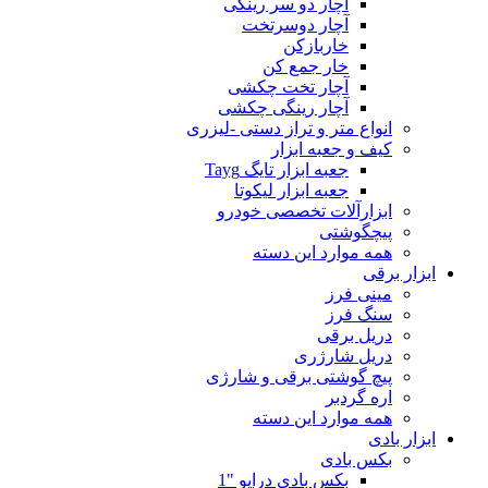
آچار دو سر رینگی
آچار دوسرتخت
خاربازکن
خار جمع کن
آچار تخت چکشی
آچار رینگی چکشی
انواع متر و تراز دستی -لیزری
کیف و جعبه ابزار
جعبه ابزار تایگ Tayg
جعبه ابزار لیکوتا
ابزارآلات تخصصی خودرو
پیچگوشتی
همه موارد این دسته
ابزار برقی
مینی فرز
سنگ فرز
دریل برقی
دریل شارژری
پیچ گوشتی برقی و شارژی
اره گردبر
همه موارد این دسته
ابزار بادی
بکس بادی
بکس بادی درایو "1