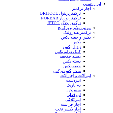
ابزار دستی
آچار ترکمتر
ترکمتربریتول BRITOOL
ترکمتر نوربار NORBAR
ترکمتر جتکو JETCO
مولتی پلایر و ترکرنچ
ترکمتر هیدرولیک
بکس و جعبه بکس
بکس
تبدیل بکس
کمک درایو بکس
دسته جغجغه
دسته بکس
جعبه بکس
ست بکس ترکس
انبرآلات و آچارآلات
انبردست
دم باریک
سیم چین
انبرقفلی
انبرکلاغی
آچار فرانسه
آچار یکسر تخت