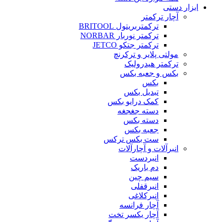
ابزار دستی
آچار ترکمتر
ترکمتربریتول BRITOOL
ترکمتر نوربار NORBAR
ترکمتر جتکو JETCO
مولتی پلایر و ترکرنچ
ترکمتر هیدرولیک
بکس و جعبه بکس
بکس
تبدیل بکس
کمک درایو بکس
دسته جغجغه
دسته بکس
جعبه بکس
ست بکس ترکس
انبرآلات و آچارآلات
انبردست
دم باریک
سیم چین
انبرقفلی
انبرکلاغی
آچار فرانسه
آچار یکسر تخت