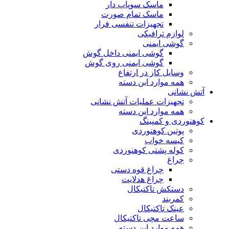
ماسک سوپاپ دار
ماسک تمام صورت
تجهیزات تنفسی فرار
لوازم ترافیکی
گوشی ایمنی
گوشی ایمنی داخل گوش
گوشی ایمنی روی گوش
وسایل کار در ارتفاع
همه موارد این دسته
آتش نشانی
تجهیزات عملیات آتش نشانی
همه موارد این دسته
کوهنوردی و کمپینگ
پوتین کوهنوردی
کیسه خواب
کوله پشتی کوهنوردی
چراغ
چراغ قوه دستی
چراغ هدلایت
دستکش تاکتیکال
کمربند
عینک تاکتیکال
ساعت مچی تاکتیکال
همه موارد این دسته