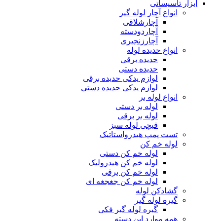
ابزار تاسیساتی
انواع آچار لوله گیر
آچارشلاقی
آچاردودسته
آچارزنجیری
انواع حدیده لوله
حدیده برقی
حدیده دستی
لوازم یدکی حدیده برقی
لوازم یدکی حدیده دستی
انواع لوله بر
لوله بر دستی
لوله بر برقی
قیچی لوله سبز
تست پمپ هیدرواستاتیک
لوله خم کن
لوله خم کن دستی
لوله خم کن هیدرولیک
لوله خم کن برقی
لوله خم کن جغجغه ای
گشادکن لوله
گیره لوله گیر
گیره لوله گیر فکی
همه موارد این دسته