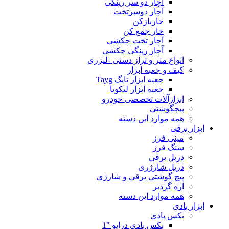
آچار دو سر رینگی
آچار دوسرتخت
خاربازکن
خار جمع کن
آچار تخت چکشی
آچار رینگی چکشی
انواع متر و تراز دستی -لیزری
کیف و جعبه ابزار
جعبه ابزار تایگ Tayg
جعبه ابزار لیکوتا
ابزارآلات تخصصی خودرو
پیچگوشتی
همه موارد این دسته
ابزار برقی
مینی فرز
سنگ فرز
دریل برقی
دریل شارژری
پیچ گوشتی برقی و شارژی
اره گردبر
همه موارد این دسته
ابزار بادی
بکس بادی
بکس بادی درایو "1