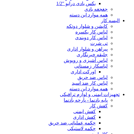
بکس بادی درایو "1/2
جغجغه بادی
همه موارد این دسته
البسه کار
کاپشن و شلوار دوتکه
لباس کار یکسره
لباس کار دوبندی
تی شرت
پیراهن و شلوار اداری
جلیقه خبرنگاری
لباس آشپزی و روپوش
لباسکار زمستانی
اورکت اداری
لباس ضد حریق
لباس کار ضد اسید
همه موارد این دسته
تجهیزات ایمنی و لوازم ترافیکی
پایه بادنما - پارچه بادنما
کفش کار
کفش ایمنی
کفش اداری
چکمه عملیاتی ضد حریق
چکمه لاستیکی