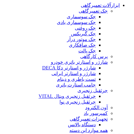
ابزارآلات تعمیرگاهی
جک تعمیرگاهی
جک سوسماری
جک سوسماری بادی
جک روغنی
جک گیربکس
جک موتور درآر
جک صافکاری
جک پالت
پرس کارگاهی
شارژر و استارتر باتری خودرو
شارژر و استارتر دکا DECA
شارژر و استارتر ایرانی
تست باطری و دینام
جامپ استارت باتری
جرثقیل زنجیری
جرثقیل زنجیری ویتال VITAL
جرثقیل زنجیری نوا
آون الکترود
کمپرسور باد
تجهیزات تعمیرگاهی
دستگاه بالانس
همه موارد این دسته