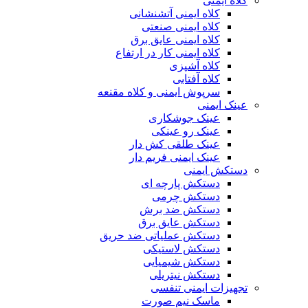
کلاه ایمنی
کلاه ایمنی آتشنشانی
کلاه ایمنی صنعتی
کلاه ایمنی عایق برق
کلاه ایمنی کار در ارتفاع
کلاه آشپزی
کلاه آفتابی
سرپوش ایمنی و کلاه مقنعه
عینک ایمنی
عینک جوشکاری
عینک رو عینکی
عینک طلقی کش دار
عینک ایمنی فریم دار
دستکش ایمنی
دستکش پارچه ای
دستکش چرمی
دستکش ضد برش
دستکش عایق برق
دستکش عملیاتی ضد حریق
دستکش لاستیکی
دستکش شیمیایی
دستکش نیتریلی
تجهیزات ایمنی تنفسی
ماسک نیم صورت