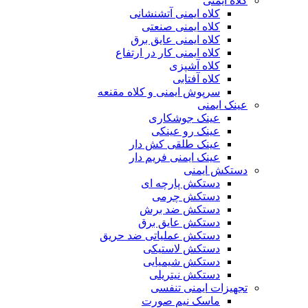
کلاه ایمنی
کلاه ایمنی آتشنشانی
کلاه ایمنی صنعتی
کلاه ایمنی عایق برق
کلاه ایمنی کار در ارتفاع
کلاه آشپزی
کلاه آفتابی
سرپوش ایمنی و کلاه مقنعه
عینک ایمنی
عینک جوشکاری
عینک رو عینکی
عینک طلقی کش دار
عینک ایمنی فریم دار
دستکش ایمنی
دستکش پارچه ای
دستکش چرمی
دستکش ضد برش
دستکش عایق برق
دستکش عملیاتی ضد حریق
دستکش لاستیکی
دستکش شیمیایی
دستکش نیتریلی
تجهیزات ایمنی تنفسی
ماسک نیم صورت