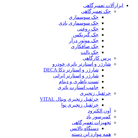
ابزارآلات تعمیرگاهی
جک تعمیرگاهی
جک سوسماری
جک سوسماری بادی
جک روغنی
جک گیربکس
جک موتور درآر
جک صافکاری
جک پالت
پرس کارگاهی
شارژر و استارتر باتری خودرو
شارژر و استارتر دکا DECA
شارژر و استارتر ایرانی
تست باطری و دینام
جامپ استارت باتری
جرثقیل زنجیری
جرثقیل زنجیری ویتال VITAL
جرثقیل زنجیری نوا
آون الکترود
کمپرسور باد
تجهیزات تعمیرگاهی
دستگاه بالانس
همه موارد این دسته