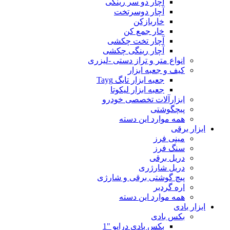
آچار دو سر رینگی
آچار دوسرتخت
خاربازکن
خار جمع کن
آچار تخت چکشی
آچار رینگی چکشی
انواع متر و تراز دستی -لیزری
کیف و جعبه ابزار
جعبه ابزار تایگ Tayg
جعبه ابزار لیکوتا
ابزارآلات تخصصی خودرو
پیچگوشتی
همه موارد این دسته
ابزار برقی
مینی فرز
سنگ فرز
دریل برقی
دریل شارژری
پیچ گوشتی برقی و شارژی
اره گردبر
همه موارد این دسته
ابزار بادی
بکس بادی
بکس بادی درایو "1