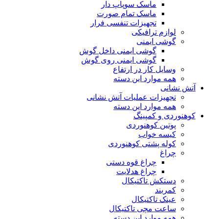
ماسک سوپاپ دار
ماسک تمام صورت
تجهیزات تنفسی فرار
لوازم ترافیکی
گوشی ایمنی
گوشی ایمنی داخل گوش
گوشی ایمنی روی گوش
وسایل کار در ارتفاع
همه موارد این دسته
آتش نشانی
تجهیزات عملیات آتش نشانی
همه موارد این دسته
کوهنوردی و کمپینگ
پوتین کوهنوردی
کیسه خواب
کوله پشتی کوهنوردی
چراغ
چراغ قوه دستی
چراغ هدلایت
دستکش تاکتیکال
کمربند
عینک تاکتیکال
ساعت مچی تاکتیکال
همه موارد این دسته