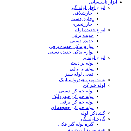
ابزار تاسیساتی
انواع آچار لوله گیر
آچارشلاقی
آچاردودسته
آچارزنجیری
انواع حدیده لوله
حدیده برقی
حدیده دستی
لوازم یدکی حدیده برقی
لوازم یدکی حدیده دستی
انواع لوله بر
لوله بر دستی
لوله بر برقی
قیچی لوله سبز
تست پمپ هیدرواستاتیک
لوله خم کن
لوله خم کن دستی
لوله خم کن هیدرولیک
لوله خم کن برقی
لوله خم کن جغجغه ای
گشادکن لوله
گیره لوله گیر
گیره لوله گیر فکی
همه موارد این دسته