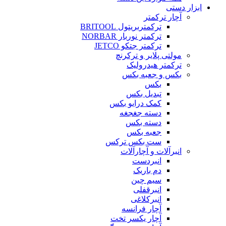
ابزار دستی
آچار ترکمتر
ترکمتربریتول BRITOOL
ترکمتر نوربار NORBAR
ترکمتر جتکو JETCO
مولتی پلایر و ترکرنچ
ترکمتر هیدرولیک
بکس و جعبه بکس
بکس
تبدیل بکس
کمک درایو بکس
دسته جغجغه
دسته بکس
جعبه بکس
ست بکس ترکس
انبرآلات و آچارآلات
انبردست
دم باریک
سیم چین
انبرقفلی
انبرکلاغی
آچار فرانسه
آچار یکسر تخت