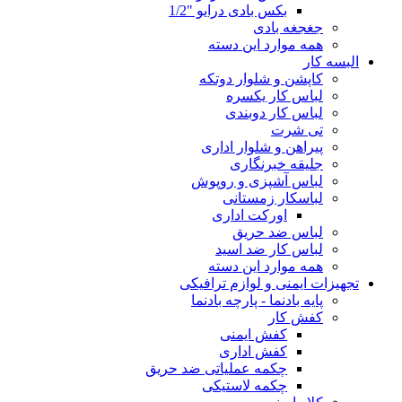
بکس بادی درایو "1/2
جغجغه بادی
همه موارد این دسته
البسه کار
کاپشن و شلوار دوتکه
لباس کار یکسره
لباس کار دوبندی
تی شرت
پیراهن و شلوار اداری
جلیقه خبرنگاری
لباس آشپزی و روپوش
لباسکار زمستانی
اورکت اداری
لباس ضد حریق
لباس کار ضد اسید
همه موارد این دسته
تجهیزات ایمنی و لوازم ترافیکی
پایه بادنما - پارچه بادنما
کفش کار
کفش ایمنی
کفش اداری
چکمه عملیاتی ضد حریق
چکمه لاستیکی