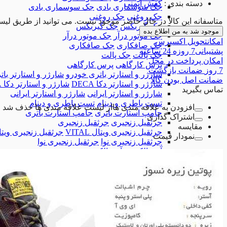
دسته بندی
:
کفش ایمنی
جک سوسماری بادی
جک سوسماری بادی
جک روغنی
جک روغنی
متاسفانه این کالا در حال حاضر موجود نیست. می توانید از طریق لیس
جک گیربکس
جک گیربکس
موجود شد به من اطلاع بده
جک موتور درآر
جک موتور درآر
امکان
تحویل اکسپرس
جک صافکاری
جک صافکاری
پشتیبانی
7 روزه 24 ساعته
جک پالت
جک پالت
امکان
پرداخت در محل
پرس کارگاهی
پرس کارگاهی
7 روز
ضمانت بازگشت
شارژر و استارتر باتری خودرو
شارژر و استارتر با
ضمانت
اصل بودن کالا
شارژر و استارتر دکا DECA
شارژر و استارتر دکا DECA
تماس بگیرید
شارژر و استارتر ایرانی
شارژر و استارتر ایرانی
تست باطری و دینام
تست باطری و دینام
افزودن به علاقه مندی ها
از لیست علاقه مندی ها حذف شد
جامپ استارت باتری
جامپ استارت باتری
اشتراک گذاری
جرثقیل زنجیری
جرثقیل زنجیری
مقایسه
جرثقیل زنجیری ویتال VITAL
جرثقیل زنجیری ویتال AL
نمودار قیمت
جرثقیل زنجیری نوا
جرثقیل زنجیری نوا
آون الکترود
آون الکترود
کمپرسور باد
کمپرسور باد
تجهیزات تعمیرگاهی
تجهیزات تعمیرگاهی
دستگاه بالانس
دستگاه بالانس
همه دسته بندی های ابزارآلات تعمیرگاهی