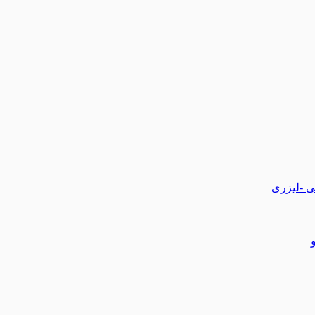
تی -لیزری