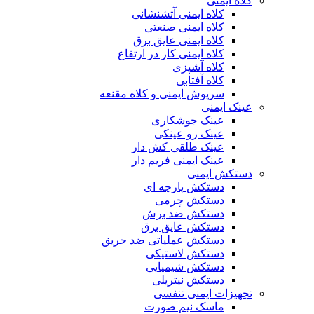
کلاه ایمنی
کلاه ایمنی آتشنشانی
کلاه ایمنی صنعتی
کلاه ایمنی عایق برق
کلاه ایمنی کار در ارتفاع
کلاه آشپزی
کلاه آفتابی
سرپوش ایمنی و کلاه مقنعه
عینک ایمنی
عینک جوشکاری
عینک رو عینکی
عینک طلقی کش دار
عینک ایمنی فریم دار
دستکش ایمنی
دستکش پارچه ای
دستکش چرمی
دستکش ضد برش
دستکش عایق برق
دستکش عملیاتی ضد حریق
دستکش لاستیکی
دستکش شیمیایی
دستکش نیتریلی
تجهیزات ایمنی تنفسی
ماسک نیم صورت