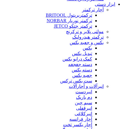
ابزار دستی
آچار ترکمتر
ترکمتربریتول BRITOOL
ترکمتر نوربار NORBAR
ترکمتر جتکو JETCO
مولتی پلایر و ترکرنچ
ترکمتر هیدرولیک
بکس و جعبه بکس
بکس
تبدیل بکس
کمک درایو بکس
دسته جغجغه
دسته بکس
جعبه بکس
ست بکس ترکس
انبرآلات و آچارآلات
انبردست
دم باریک
سیم چین
انبرقفلی
انبرکلاغی
آچار فرانسه
آچار یکسر تخت