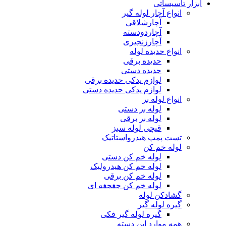
ابزار تاسیساتی
انواع آچار لوله گیر
آچارشلاقی
آچاردودسته
آچارزنجیری
انواع حدیده لوله
حدیده برقی
حدیده دستی
لوازم یدکی حدیده برقی
لوازم یدکی حدیده دستی
انواع لوله بر
لوله بر دستی
لوله بر برقی
قیچی لوله سبز
تست پمپ هیدرواستاتیک
لوله خم کن
لوله خم کن دستی
لوله خم کن هیدرولیک
لوله خم کن برقی
لوله خم کن جغجغه ای
گشادکن لوله
گیره لوله گیر
گیره لوله گیر فکی
همه موارد این دسته