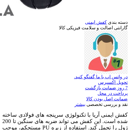
دسته بندی
کفش ایمنی
گارانتی
اصالت
و
سلامت
فیزیکی
کالا
در واتس اپ با ما گفتگو کنید.
تحویل اکسپرس
7 روز ضمانت بازگشت
پرداخت در محل
ضمانت اصل بودن کالا
نقد و بررسی تخصصی
بیشتر
کفش ایمنی آریا با تکنولوژی سرپنجه های فولادی ساخته
شده است. این کفش می تواند ضربه های سنگین تا 200
ژول را تحمل کند. استفاده از زیره PU مستحکم، موجب