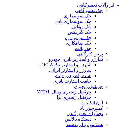
ابزارآلات تعمیرگاهی
جک تعمیرگاهی
جک سوسماری
جک سوسماری بادی
جک روغنی
جک گیربکس
جک موتور درآر
جک صافکاری
جک پالت
پرس کارگاهی
شارژر و استارتر باتری خودرو
شارژر و استارتر دکا DECA
شارژر و استارتر ایرانی
تست باطری و دینام
جامپ استارت باتری
جرثقیل زنجیری
جرثقیل زنجیری ویتال VITAL
جرثقیل زنجیری نوا
آون الکترود
کمپرسور باد
تجهیزات تعمیرگاهی
دستگاه بالانس
همه موارد این دسته