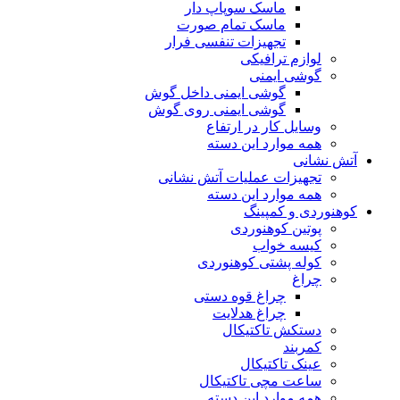
ماسک سوپاپ دار
ماسک تمام صورت
تجهیزات تنفسی فرار
لوازم ترافیکی
گوشی ایمنی
گوشی ایمنی داخل گوش
گوشی ایمنی روی گوش
وسایل کار در ارتفاع
همه موارد این دسته
آتش نشانی
تجهیزات عملیات آتش نشانی
همه موارد این دسته
کوهنوردی و کمپینگ
پوتین کوهنوردی
کیسه خواب
کوله پشتی کوهنوردی
چراغ
چراغ قوه دستی
چراغ هدلایت
دستکش تاکتیکال
کمربند
عینک تاکتیکال
ساعت مچی تاکتیکال
همه موارد این دسته