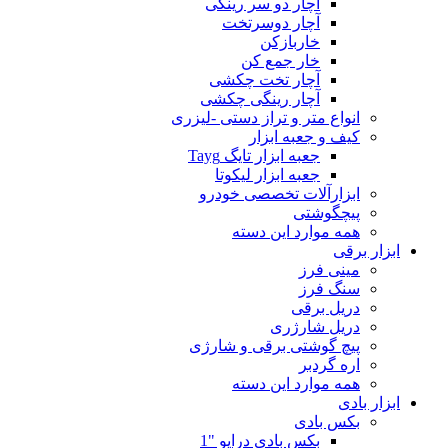
آچار دو سر رینگی
آچار دوسرتخت
خاربازکن
خار جمع کن
آچار تخت چکشی
آچار رینگی چکشی
انواع متر و تراز دستی -لیزری
کیف و جعبه ابزار
جعبه ابزار تایگ Tayg
جعبه ابزار لیکوتا
ابزارآلات تخصصی خودرو
پیچگوشتی
همه موارد این دسته
ابزار برقی
مینی فرز
سنگ فرز
دریل برقی
دریل شارژری
پیچ گوشتی برقی و شارژی
اره گردبر
همه موارد این دسته
ابزار بادی
بکس بادی
بکس بادی درایو "1