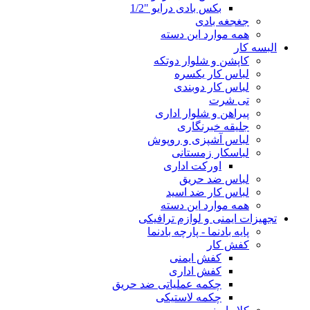
بکس بادی درایو "1/2
جغجغه بادی
همه موارد این دسته
البسه کار
کاپشن و شلوار دوتکه
لباس کار یکسره
لباس کار دوبندی
تی شرت
پیراهن و شلوار اداری
جلیقه خبرنگاری
لباس آشپزی و روپوش
لباسکار زمستانی
اورکت اداری
لباس ضد حریق
لباس کار ضد اسید
همه موارد این دسته
تجهیزات ایمنی و لوازم ترافیکی
پایه بادنما - پارچه بادنما
کفش کار
کفش ایمنی
کفش اداری
چکمه عملیاتی ضد حریق
چکمه لاستیکی