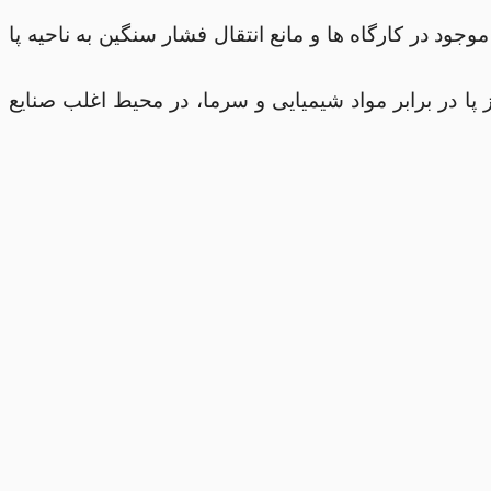
ود در کارگاه ها و مانع انتقال فشار سنگین به ناحیه پا
 میرایی ضربه های سنگین تا 200 ژول، بر عهده سرپنجه های فولادی است و زیره PU آن نیز،از پا در برابر مواد شیمیایی و سرما، در محیط اغلب صنایع