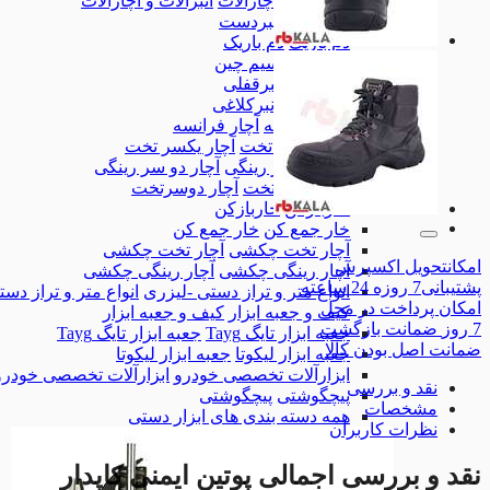
انبرآلات و آچارآلات
انبرآلات و آچارآلات
انبردست
انبردست
دم باریک
دم باریک
سیم چین
سیم چین
انبرقفلی
انبرقفلی
انبرکلاغی
انبرکلاغی
آچار فرانسه
آچار فرانسه
آچار یکسر تخت
آچار یکسر تخت
آچار دو سر رینگی
آچار دو سر رینگی
آچار دوسرتخت
آچار دوسرتخت
خاربازکن
خاربازکن
خار جمع کن
خار جمع کن
آچار تخت چکشی
آچار تخت چکشی
امکان
تحویل اکسپرس
آچار رینگی چکشی
آچار رینگی چکشی
پشتیبانی
7 روزه 24 ساعته
انواع متر و تراز دستی -لیزری
انواع متر و تراز دس
امکان
پرداخت در محل
کیف و جعبه ابزار
کیف و جعبه ابزار
7 روز
ضمانت بازگشت
جعبه ابزار تایگ Tayg
جعبه ابزار تایگ Tayg
ضمانت
اصل بودن کالا
جعبه ابزار لیکوتا
جعبه ابزار لیکوتا
ابزارآلات تخصصی خودرو
ابزارآلات تخصصی خودرو
نقد و بررسی
پیچگوشتی
پیچگوشتی
مشخصات
همه دسته بندی های ابزار دستی
نظرات کاربران
نقد و بررسی اجمالی
پوتین ایمنی کاپدار