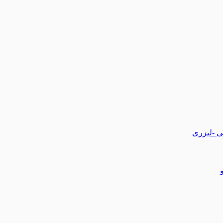
تی -لیزری