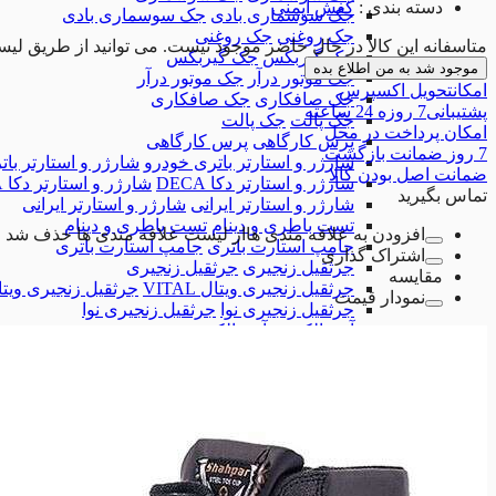
دسته بندی
:
کفش ایمنی
جک سوسماری بادی
جک سوسماری بادی
جک روغنی
جک روغنی
متاسفانه این کالا در حال حاضر موجود نیست. می توانید از طریق لیس
جک گیربکس
جک گیربکس
موجود شد به من اطلاع بده
جک موتور درآر
جک موتور درآر
امکان
تحویل اکسپرس
جک صافکاری
جک صافکاری
پشتیبانی
7 روزه 24 ساعته
جک پالت
جک پالت
امکان
پرداخت در محل
پرس کارگاهی
پرس کارگاهی
7 روز
ضمانت بازگشت
شارژر و استارتر باتری خودرو
شارژر و استارتر با
ضمانت
اصل بودن کالا
شارژر و استارتر دکا DECA
شارژر و استارتر دکا DECA
تماس بگیرید
شارژر و استارتر ایرانی
شارژر و استارتر ایرانی
تست باطری و دینام
تست باطری و دینام
افزودن به علاقه مندی ها
از لیست علاقه مندی ها حذف شد
جامپ استارت باتری
جامپ استارت باتری
اشتراک گذاری
جرثقیل زنجیری
جرثقیل زنجیری
مقایسه
جرثقیل زنجیری ویتال VITAL
جرثقیل زنجیری ویتال AL
نمودار قیمت
جرثقیل زنجیری نوا
جرثقیل زنجیری نوا
آون الکترود
آون الکترود
کمپرسور باد
کمپرسور باد
تجهیزات تعمیرگاهی
تجهیزات تعمیرگاهی
دستگاه بالانس
دستگاه بالانس
همه دسته بندی های ابزارآلات تعمیرگاهی