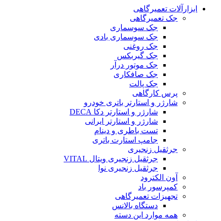
ابزارآلات تعمیرگاهی
جک تعمیرگاهی
جک سوسماری
جک سوسماری بادی
جک روغنی
جک گیربکس
جک موتور درآر
جک صافکاری
جک پالت
پرس کارگاهی
شارژر و استارتر باتری خودرو
شارژر و استارتر دکا DECA
شارژر و استارتر ایرانی
تست باطری و دینام
جامپ استارت باتری
جرثقیل زنجیری
جرثقیل زنجیری ویتال VITAL
جرثقیل زنجیری نوا
آون الکترود
کمپرسور باد
تجهیزات تعمیرگاهی
دستگاه بالانس
همه موارد این دسته