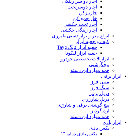
آچار دو سر رینگی
آچار دوسرتخت
خاربازکن
خار جمع کن
آچار تخت چکشی
آچار رینگی چکشی
انواع متر و تراز دستی -لیزری
کیف و جعبه ابزار
جعبه ابزار تایگ Tayg
جعبه ابزار لیکوتا
ابزارآلات تخصصی خودرو
پیچگوشتی
همه موارد این دسته
ابزار برقی
مینی فرز
سنگ فرز
دریل برقی
دریل شارژری
پیچ گوشتی برقی و شارژی
اره گردبر
همه موارد این دسته
ابزار بادی
بکس بادی
بکس بادی درایو "1