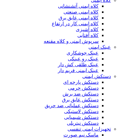
کلاه ایمنی
کلاه ایمنی آتشنشانی
کلاه ایمنی صنعتی
کلاه ایمنی عایق برق
کلاه ایمنی کار در ارتفاع
کلاه آشپزی
کلاه آفتابی
سرپوش ایمنی و کلاه مقنعه
عینک ایمنی
عینک جوشکاری
عینک رو عینکی
عینک طلقی کش دار
عینک ایمنی فریم دار
دستکش ایمنی
دستکش پارچه ای
دستکش چرمی
دستکش ضد برش
دستکش عایق برق
دستکش عملیاتی ضد حریق
دستکش لاستیکی
دستکش شیمیایی
دستکش نیتریلی
تجهیزات ایمنی تنفسی
ماسک نیم صورت