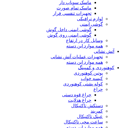
ماسک سوپاپ دار
ماسک تمام صورت
تجهیزات تنفسی فرار
لوازم ترافیکی
گوشی ایمنی
گوشی ایمنی داخل گوش
گوشی ایمنی روی گوش
وسایل کار در ارتفاع
همه موارد این دسته
آتش نشانی
تجهیزات عملیات آتش نشانی
همه موارد این دسته
کوهنوردی و کمپینگ
پوتین کوهنوردی
کیسه خواب
کوله پشتی کوهنوردی
چراغ
چراغ قوه دستی
چراغ هدلایت
دستکش تاکتیکال
کمربند
عینک تاکتیکال
ساعت مچی تاکتیکال
همه موارد این دسته