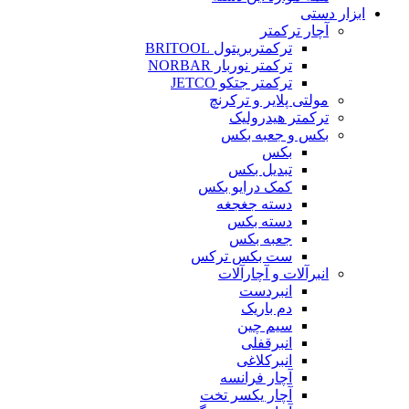
ابزار دستی
آچار ترکمتر
ترکمتربریتول BRITOOL
ترکمتر نوربار NORBAR
ترکمتر جتکو JETCO
مولتی پلایر و ترکرنچ
ترکمتر هیدرولیک
بکس و جعبه بکس
بکس
تبدیل بکس
کمک درایو بکس
دسته جغجغه
دسته بکس
جعبه بکس
ست بکس ترکس
انبرآلات و آچارآلات
انبردست
دم باریک
سیم چین
انبرقفلی
انبرکلاغی
آچار فرانسه
آچار یکسر تخت