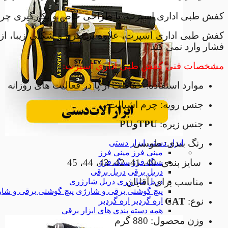
کفش طبی اداری اسپرت، با طراحی خاص و بکارگیری چرم اشبالت در رویه و زیره مقاوم TPUوPU، از انت
کفش طبی اداری اسپرت، علاوه بر طرح و شکلی زیبا، از 
فشار وارد نمی کند
مشخصات فنی کفش طبی اداری اسپرت:
موارد استفاده: حفاظت از پا در فعالیت های روزانه
جنس رویه: چرم اشبالت
جنس زیره:
TPU
و
PU
رنگ بندی: طوسی
ابزار دستی
ابزار دستی
مینی فرز
مینی فرز
سایز بندی: 40، 41، 42، 43، 44، 45
سنگ فرز
سنگ فرز
دریل برقی
دریل برقی
مناسب برای: آقایان
دریل شارژری
دریل شارژری
پیچ گوشتی برقی و شارژی
پیچ گوشتی برقی و شا
نوع:
CAT
اره گردبر
اره گردبر
همه دسته بندی های ابزار برقی
وزن محصول: 880 گرم