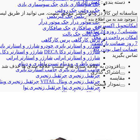
دسته بندی
:
کفش اداری
جک سوسماری بادی
جک سوسماری بادی
جک روغنی
جک روغنی
متاسفانه این کالا در حال حاضر موجود نیست. می توانید از طریق لیس
جک گیربکس
جک گیربکس
موجود شد به من اطلاع بده
جک موتور درآر
جک موتور درآر
امکان
تحویل اکسپرس
جک صافکاری
جک صافکاری
پشتیبانی
7 روزه 24 ساعته
جک پالت
جک پالت
امکان
پرداخت در محل
پرس کارگاهی
پرس کارگاهی
7 روز
ضمانت بازگشت
شارژر و استارتر باتری خودرو
شارژر و استارتر با
ضمانت
اصل بودن کالا
شارژر و استارتر دکا DECA
شارژر و استارتر دکا DECA
تماس بگیرید
شارژر و استارتر ایرانی
شارژر و استارتر ایرانی
تست باطری و دینام
تست باطری و دینام
افزودن به علاقه مندی ها
از لیست علاقه مندی ها حذف شد
جامپ استارت باتری
جامپ استارت باتری
اشتراک گذاری
جرثقیل زنجیری
جرثقیل زنجیری
مقایسه
جرثقیل زنجیری ویتال VITAL
جرثقیل زنجیری ویتال AL
نمودار قیمت
جرثقیل زنجیری نوا
جرثقیل زنجیری نوا
آون الکترود
آون الکترود
کمپرسور باد
کمپرسور باد
تجهیزات تعمیرگاهی
تجهیزات تعمیرگاهی
دستگاه بالانس
دستگاه بالانس
همه دسته بندی های ابزارآلات تعمیرگاهی