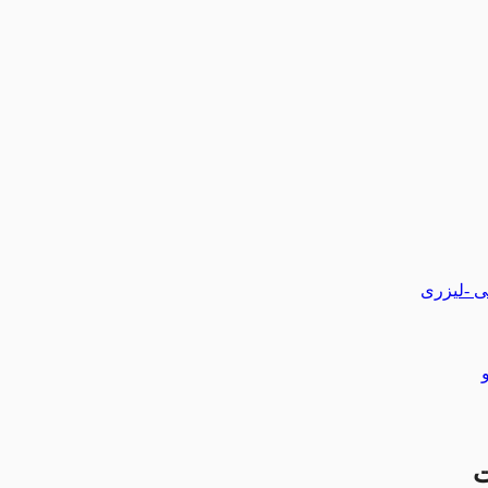
تی -لیزری
ت