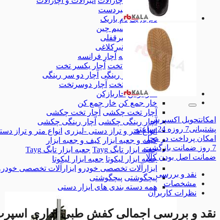
انبرآلات و آچارآلات
انبرآلات و آچارآلات
انبردست
انبردست
دم باریک
دم باریک
سیم چین
سیم چین
انبرقفلی
انبرقفلی
انبرکلاغی
انبرکلاغی
آچار فرانسه
آچار فرانسه
آچار یکسر تخت
آچار یکسر تخت
آچار دو سر رینگی
آچار دو سر رینگی
آچار دوسرتخت
آچار دوسرتخت
خاربازکن
خاربازکن
خار جمع کن
خار جمع کن
آچار تخت چکشی
آچار تخت چکشی
امکان
تحویل اکسپرس
آچار رینگی چکشی
آچار رینگی چکشی
پشتیبانی
7 روزه 24 ساعته
انواع متر و تراز دستی -لیزری
انواع متر و تراز دس
امکان
پرداخت در محل
کیف و جعبه ابزار
کیف و جعبه ابزار
7 روز
ضمانت بازگشت
جعبه ابزار تایگ Tayg
جعبه ابزار تایگ Tayg
ضمانت
اصل بودن کالا
جعبه ابزار لیکوتا
جعبه ابزار لیکوتا
ابزارآلات تخصصی خودرو
ابزارآلات تخصصی خودرو
نقد و بررسی
پیچگوشتی
پیچگوشتی
مشخصات
همه دسته بندی های ابزار دستی
نظرات کاربران
نقد و بررسی اجمالی
کفش طبی اداری اسپر