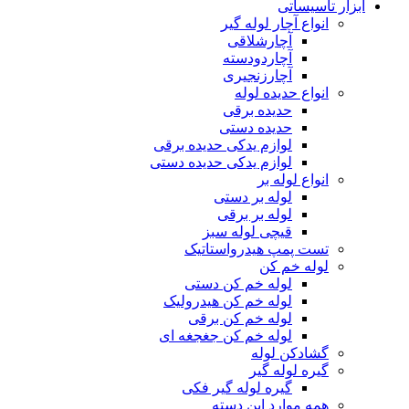
ابزار تاسیساتی
انواع آچار لوله گیر
آچارشلاقی
آچاردودسته
آچارزنجیری
انواع حدیده لوله
حدیده برقی
حدیده دستی
لوازم یدکی حدیده برقی
لوازم یدکی حدیده دستی
انواع لوله بر
لوله بر دستی
لوله بر برقی
قیچی لوله سبز
تست پمپ هیدرواستاتیک
لوله خم کن
لوله خم کن دستی
لوله خم کن هیدرولیک
لوله خم کن برقی
لوله خم کن جغجغه ای
گشادکن لوله
گیره لوله گیر
گیره لوله گیر فکی
همه موارد این دسته