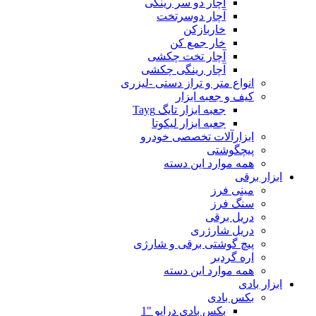
آچار دو سر رینگی
آچار دوسرتخت
خاربازکن
خار جمع کن
آچار تخت چکشی
آچار رینگی چکشی
انواع متر و تراز دستی -لیزری
کیف و جعبه ابزار
جعبه ابزار تایگ Tayg
جعبه ابزار لیکوتا
ابزارآلات تخصصی خودرو
پیچگوشتی
همه موارد این دسته
ابزار برقی
مینی فرز
سنگ فرز
دریل برقی
دریل شارژری
پیچ گوشتی برقی و شارژی
اره گردبر
همه موارد این دسته
ابزار بادی
بکس بادی
بکس بادی درایو "1