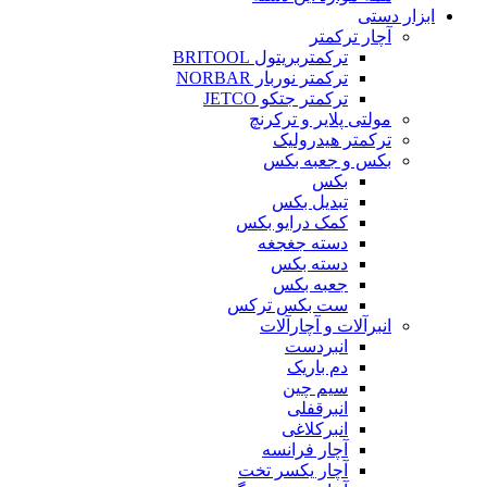
ابزار دستی
آچار ترکمتر
ترکمتربریتول BRITOOL
ترکمتر نوربار NORBAR
ترکمتر جتکو JETCO
مولتی پلایر و ترکرنچ
ترکمتر هیدرولیک
بکس و جعبه بکس
بکس
تبدیل بکس
کمک درایو بکس
دسته جغجغه
دسته بکس
جعبه بکس
ست بکس ترکس
انبرآلات و آچارآلات
انبردست
دم باریک
سیم چین
انبرقفلی
انبرکلاغی
آچار فرانسه
آچار یکسر تخت