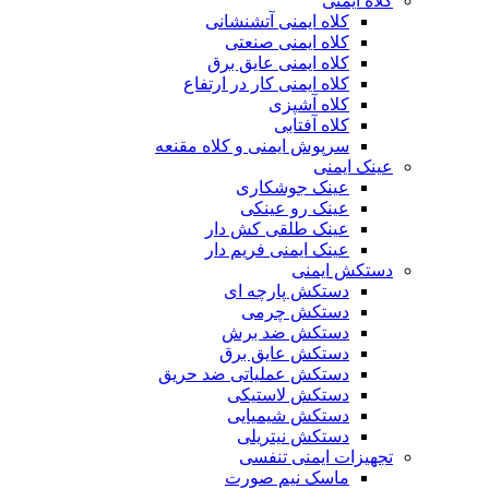
کلاه ایمنی
کلاه ایمنی آتشنشانی
کلاه ایمنی صنعتی
کلاه ایمنی عایق برق
کلاه ایمنی کار در ارتفاع
کلاه آشپزی
کلاه آفتابی
سرپوش ایمنی و کلاه مقنعه
عینک ایمنی
عینک جوشکاری
عینک رو عینکی
عینک طلقی کش دار
عینک ایمنی فریم دار
دستکش ایمنی
دستکش پارچه ای
دستکش چرمی
دستکش ضد برش
دستکش عایق برق
دستکش عملیاتی ضد حریق
دستکش لاستیکی
دستکش شیمیایی
دستکش نیتریلی
تجهیزات ایمنی تنفسی
ماسک نیم صورت