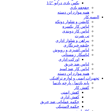
بکس بادی درایو "1/2
جغجغه بادی
همه موارد این دسته
البسه کار
کاپشن و شلوار دوتکه
لباس کار یکسره
لباس کار دوبندی
تی شرت
پیراهن و شلوار اداری
جلیقه خبرنگاری
لباس آشپزی و روپوش
لباسکار زمستانی
اورکت اداری
لباس ضد حریق
لباس کار ضد اسید
همه موارد این دسته
تجهیزات ایمنی و لوازم ترافیکی
پایه بادنما - پارچه بادنما
کفش کار
کفش ایمنی
کفش اداری
چکمه عملیاتی ضد حریق
چکمه لاستیکی