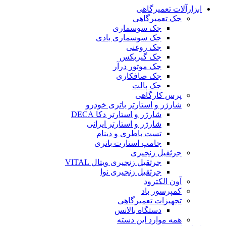
ابزارآلات تعمیرگاهی
جک تعمیرگاهی
جک سوسماری
جک سوسماری بادی
جک روغنی
جک گیربکس
جک موتور درآر
جک صافکاری
جک پالت
پرس کارگاهی
شارژر و استارتر باتری خودرو
شارژر و استارتر دکا DECA
شارژر و استارتر ایرانی
تست باطری و دینام
جامپ استارت باتری
جرثقیل زنجیری
جرثقیل زنجیری ویتال VITAL
جرثقیل زنجیری نوا
آون الکترود
کمپرسور باد
تجهیزات تعمیرگاهی
دستگاه بالانس
همه موارد این دسته