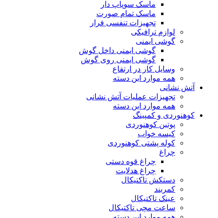
ماسک سوپاپ دار
ماسک تمام صورت
تجهیزات تنفسی فرار
لوازم ترافیکی
گوشی ایمنی
گوشی ایمنی داخل گوش
گوشی ایمنی روی گوش
وسایل کار در ارتفاع
همه موارد این دسته
آتش نشانی
تجهیزات عملیات آتش نشانی
همه موارد این دسته
کوهنوردی و کمپینگ
پوتین کوهنوردی
کیسه خواب
کوله پشتی کوهنوردی
چراغ
چراغ قوه دستی
چراغ هدلایت
دستکش تاکتیکال
کمربند
عینک تاکتیکال
ساعت مچی تاکتیکال
همه موارد این دسته