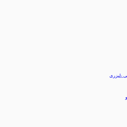
تی -لیزری