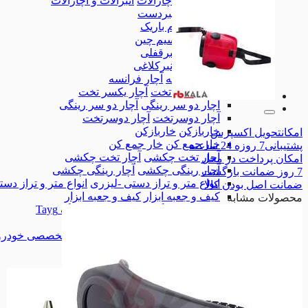
انبرآلات و آچارآلات
انبرآلات و آچارآلات
انبردست
انبردست
دم باریک
دم باریک
سیم چین
سیم چین
انبرقفلی
انبرقفلی
انبرکلاغی
انبرکلاغی
آچار فرانسه
آچار فرانسه
آچار یکسر تخت
آچار یکسر تخت
آچار دو سر رینگی
آچار دو سر رینگی
آچار دوسرتخت
آچار دوسرتخت
خاربازکن
خاربازکن
امکان
تحویل اکسپرس
خار جمع کن
خار جمع کن
پشتیبانی
7 روزه 24 ساعته
آچار تخت چکشی
آچار تخت چکشی
امکان
پرداخت در محل
آچار رینگی چکشی
آچار رینگی چکشی
7 روز
ضمانت بازگشت
انواع متر و تراز دستی -لیزری
انواع متر و تراز دس
ضمانت
اصل بودن کالا
کیف و جعبه ابزار
کیف و جعبه ابزار
محصولات مشابه
جعبه ابزار تایگ Tayg
جعبه ابزار تایگ Tayg
جعبه ابزار لیکوتا
جعبه ابزار لیکوتا
ابزارآلات تخصصی خودرو
ابزارآلات تخصصی خودرو
پیچگوشتی
پیچگوشتی
همه دسته بندی های ابزار دستی