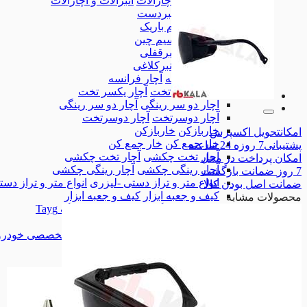
انبرآلات و آچارآلات
انبرآلات و آچارآلات
انبردست
انبردست
دم باریک
دم باریک
سیم چین
سیم چین
انبرقفلی
انبرقفلی
انبرکلاغی
انبرکلاغی
آچار فرانسه
آچار فرانسه
آچار یکسر تخت
آچار یکسر تخت
آچار دو سر رینگی
آچار دو سر رینگی
آچار دوسرتخت
آچار دوسرتخت
خاربازکن
خاربازکن
امکان
تحویل اکسپرس
خار جمع کن
خار جمع کن
پشتیبانی
7 روزه 24 ساعته
آچار تخت چکشی
آچار تخت چکشی
امکان
پرداخت در محل
آچار رینگی چکشی
آچار رینگی چکشی
7 روز
ضمانت بازگشت
انواع متر و تراز دستی -لیزری
انواع متر و تراز دس
ضمانت
اصل بودن کالا
کیف و جعبه ابزار
کیف و جعبه ابزار
محصولات مشابه
جعبه ابزار تایگ Tayg
جعبه ابزار تایگ Tayg
جعبه ابزار لیکوتا
جعبه ابزار لیکوتا
ابزارآلات تخصصی خودرو
ابزارآلات تخصصی خودرو
پیچگوشتی
پیچگوشتی
همه دسته بندی های ابزار دستی