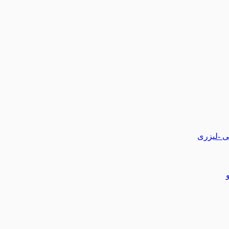
تی -لیزری