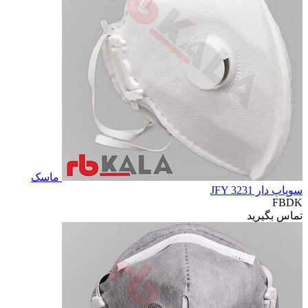
ماسک
سوپاپ دار JFY 3231
FBDK
تماس بگیرید