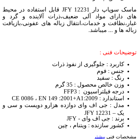
ماسک سوپاپ دار JFY 12231 قابل استفاده در محیط
های دارای مواد آلی ضعیف،ذرات آلاینده و گرد و
غبار،نظافت و خدمات،انتقال زباله های عفونی،بازیافت
زباله ها و ... میباشد.
توضیحات فنی :
کاربرد : جلوگیری از نفوذ ذرات
جنس : فوم
رنگ : سفید
وزن خالص محصول : 35 گرم
درجه فیلتراسیون : FFP3
استاندارد : CE 0086 ، EN 149 :2001+A1:2009
مدل : جی اف وای دوازده هزارو دویست و سی و
یک – JFY 12231
برند : جی اف وای - JFY
کشور سازنده : ویتنام ، چین
مشخصات فنی
بیشتر