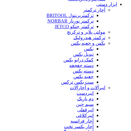
ابزار دستی
آچار ترکمتر
ترکمتربریتول BRITOOL
ترکمتر نوربار NORBAR
ترکمتر جتکو JETCO
مولتی پلایر و ترکرنچ
ترکمتر هیدرولیک
بکس و جعبه بکس
بکس
تبدیل بکس
کمک درایو بکس
دسته جغجغه
دسته بکس
جعبه بکس
ست بکس ترکس
انبرآلات و آچارآلات
انبردست
دم باریک
سیم چین
انبرقفلی
انبرکلاغی
آچار فرانسه
آچار یکسر تخت