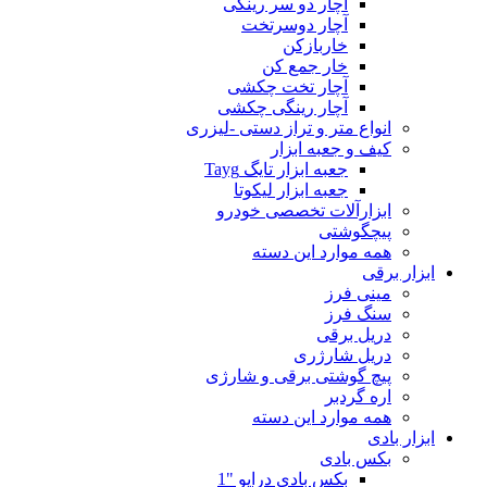
آچار دو سر رینگی
آچار دوسرتخت
خاربازکن
خار جمع کن
آچار تخت چکشی
آچار رینگی چکشی
انواع متر و تراز دستی -لیزری
کیف و جعبه ابزار
جعبه ابزار تایگ Tayg
جعبه ابزار لیکوتا
ابزارآلات تخصصی خودرو
پیچگوشتی
همه موارد این دسته
ابزار برقی
مینی فرز
سنگ فرز
دریل برقی
دریل شارژری
پیچ گوشتی برقی و شارژی
اره گردبر
همه موارد این دسته
ابزار بادی
بکس بادی
بکس بادی درایو "1