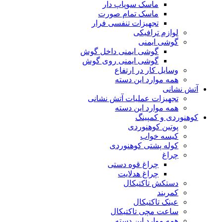
ماسک سوپاپ دار
ماسک تمام صورت
تجهیزات تنفسی فرار
لوازم ترافیکی
گوشی ایمنی
گوشی ایمنی داخل گوش
گوشی ایمنی روی گوش
وسایل کار در ارتفاع
همه موارد این دسته
آتش نشانی
تجهیزات عملیات آتش نشانی
همه موارد این دسته
کوهنوردی و کمپینگ
پوتین کوهنوردی
کیسه خواب
کوله پشتی کوهنوردی
چراغ
چراغ قوه دستی
چراغ هدلایت
دستکش تاکتیکال
کمربند
عینک تاکتیکال
ساعت مچی تاکتیکال
همه موارد این دسته