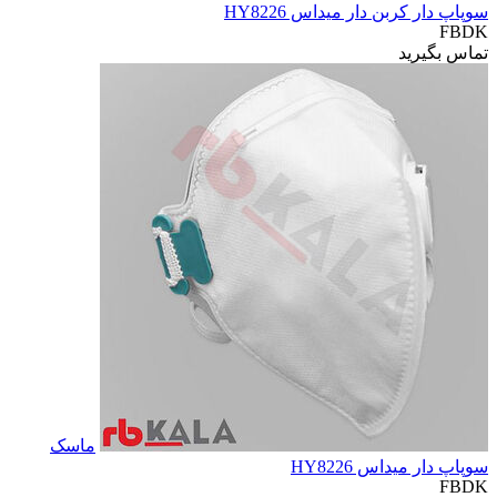
سوپاپ دار کربن دار میداس HY8226
FBDK
تماس بگیرید
ماسک
سوپاپ دار میداس HY8226
FBDK