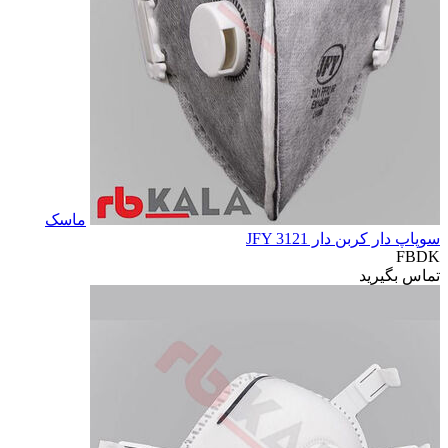
ماسک
سوپاپ دار کربن دار JFY 3121
FBDK
تماس بگیرید