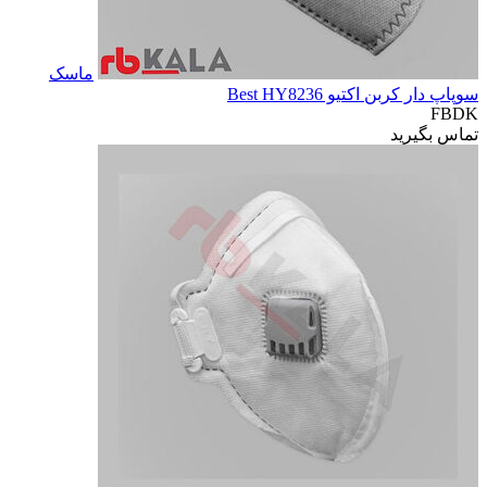
ماسک
سوپاپ دار کربن اکتیو Best HY8236
FBDK
تماس بگیرید