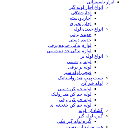
ابزار تاسیساتی
انواع آچار لوله گیر
آچارشلاقی
آچاردودسته
آچارزنجیری
انواع حدیده لوله
حدیده برقی
حدیده دستی
لوازم یدکی حدیده برقی
لوازم یدکی حدیده دستی
انواع لوله بر
لوله بر دستی
لوله بر برقی
قیچی لوله سبز
تست پمپ هیدرواستاتیک
لوله خم کن
لوله خم کن دستی
لوله خم کن هیدرولیک
لوله خم کن برقی
لوله خم کن جغجغه ای
گشادکن لوله
گیره لوله گیر
گیره لوله گیر فکی
همه موارد این دسته