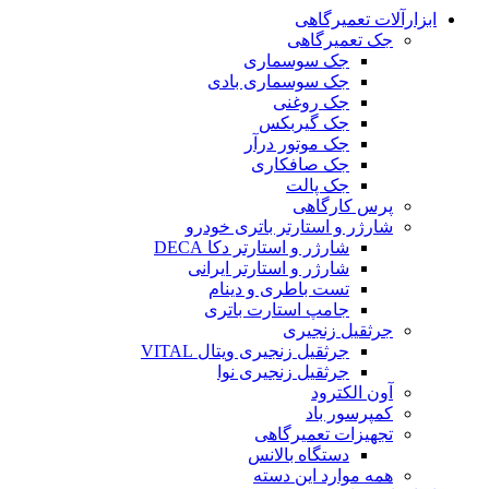
ابزارآلات تعمیرگاهی
جک تعمیرگاهی
جک سوسماری
جک سوسماری بادی
جک روغنی
جک گیربکس
جک موتور درآر
جک صافکاری
جک پالت
پرس کارگاهی
شارژر و استارتر باتری خودرو
شارژر و استارتر دکا DECA
شارژر و استارتر ایرانی
تست باطری و دینام
جامپ استارت باتری
جرثقیل زنجیری
جرثقیل زنجیری ویتال VITAL
جرثقیل زنجیری نوا
آون الکترود
کمپرسور باد
تجهیزات تعمیرگاهی
دستگاه بالانس
همه موارد این دسته