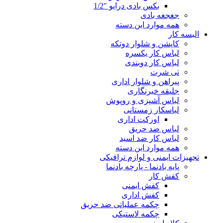
بکس بادی درایو "1/2
جغجغه بادی
همه موارد این دسته
البسه کار
کاپشن و شلوار دوتکه
لباس کار یکسره
لباس کار دوبندی
تی شرت
پیراهن و شلوار اداری
جلیقه خبرنگاری
لباس آشپزی و روپوش
لباسکار زمستانی
اورکت اداری
لباس ضد حریق
لباس کار ضد اسید
همه موارد این دسته
تجهیزات ایمنی و لوازم ترافیکی
پایه بادنما - پارچه بادنما
کفش کار
کفش ایمنی
کفش اداری
چکمه عملیاتی ضد حریق
چکمه لاستیکی