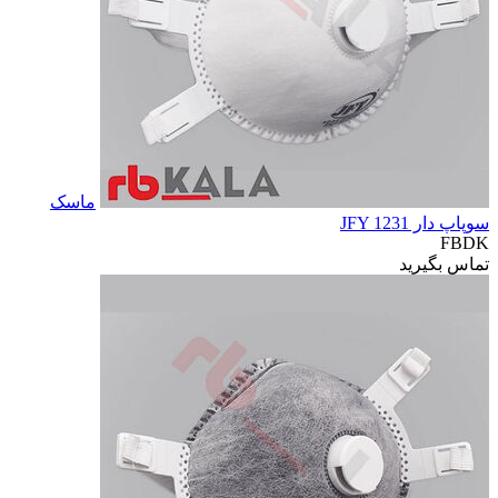
ماسک
سوپاپ دار JFY 1231
FBDK
تماس بگیرید