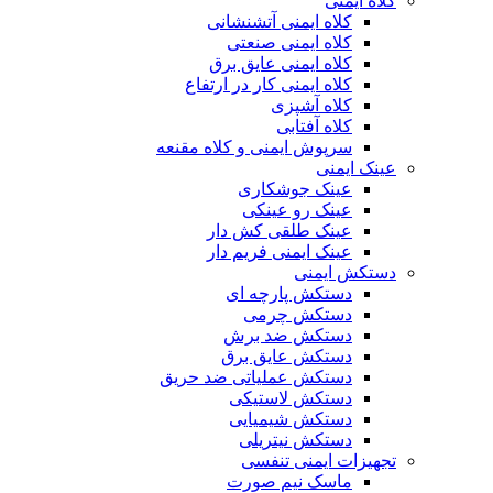
کلاه ایمنی
کلاه ایمنی آتشنشانی
کلاه ایمنی صنعتی
کلاه ایمنی عایق برق
کلاه ایمنی کار در ارتفاع
کلاه آشپزی
کلاه آفتابی
سرپوش ایمنی و کلاه مقنعه
عینک ایمنی
عینک جوشکاری
عینک رو عینکی
عینک طلقی کش دار
عینک ایمنی فریم دار
دستکش ایمنی
دستکش پارچه ای
دستکش چرمی
دستکش ضد برش
دستکش عایق برق
دستکش عملیاتی ضد حریق
دستکش لاستیکی
دستکش شیمیایی
دستکش نیتریلی
تجهیزات ایمنی تنفسی
ماسک نیم صورت