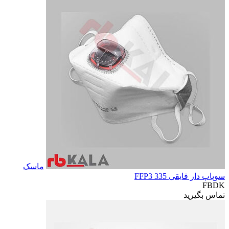
ماسک
سوپاپ دار قایقی FFP3 335
FBDK
تماس بگیرید