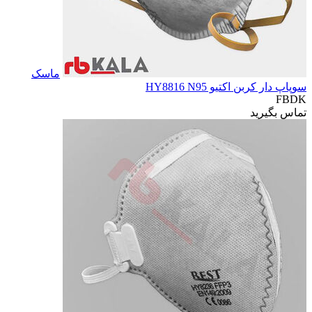
ماسک
سوپاپ دار کربن اکتیو HY8816 N95
FBDK
تماس بگیرید