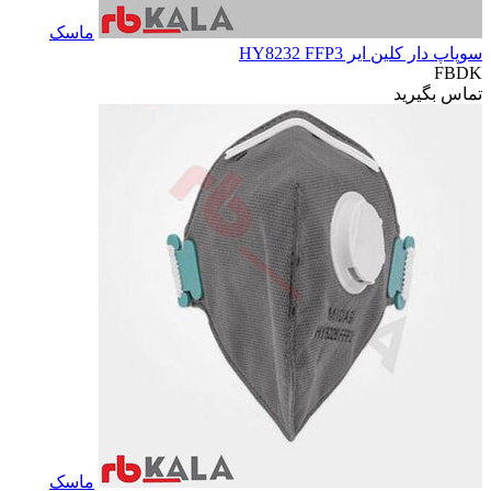
ماسک
سوپاپ دار کلین ایر HY8232 FFP3
FBDK
تماس بگیرید
ماسک