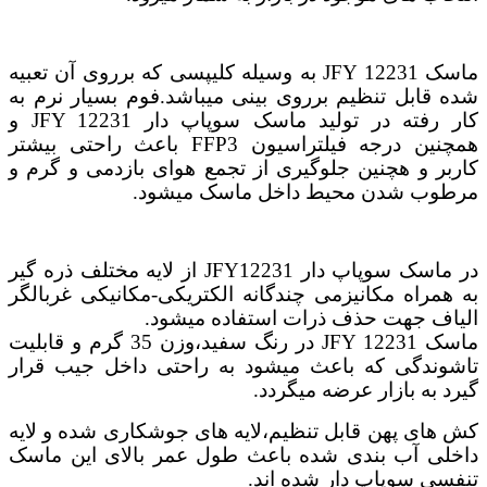
ماسک JFY 12231 به وسیله کلیپسی که برروی آن تعبیه
شده قابل تنظیم برروی بینی میباشد.فوم بسیار نرم به
کار رفته در تولید ماسک سوپاپ دار JFY 12231 و
همچنین درجه فیلتراسیون FFP3 باعث راحتی بیشتر
کاربر و هچنین جلوگیری از تجمع هوای بازدمی و گرم و
مرطوب شدن محیط داخل ماسک میشود.
در ماسک سوپاپ دار JFY12231 از لایه مختلف ذره گیر
به همراه مکانیزمی چندگانه الکتریکی-مکانیکی غربالگر
الیاف جهت حذف ذرات استفاده میشود.
ماسک JFY 12231 در رنگ سفید،وزن 35 گرم و قابلیت
تاشوندگی که باعث میشود به راحتی داخل جیب قرار
گیرد به بازار عرضه میگردد.
کش های پهن قابل تنظیم،لایه های جوشکاری شده و لایه
داخلی آب بندی شده باعث طول عمر بالای این ماسک
تنفسی سوپاپ دار شده اند.