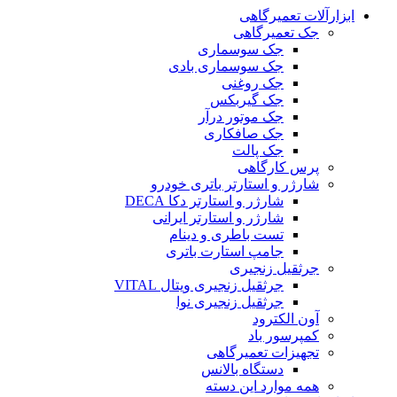
ابزارآلات تعمیرگاهی
جک تعمیرگاهی
جک سوسماری
جک سوسماری بادی
جک روغنی
جک گیربکس
جک موتور درآر
جک صافکاری
جک پالت
پرس کارگاهی
شارژر و استارتر باتری خودرو
شارژر و استارتر دکا DECA
شارژر و استارتر ایرانی
تست باطری و دینام
جامپ استارت باتری
جرثقیل زنجیری
جرثقیل زنجیری ویتال VITAL
جرثقیل زنجیری نوا
آون الکترود
کمپرسور باد
تجهیزات تعمیرگاهی
دستگاه بالانس
همه موارد این دسته