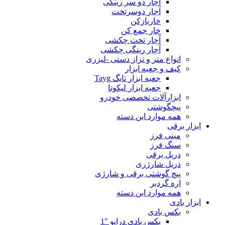
آچار دو سر رینگی
آچار دوسرتخت
خاربازکن
خار جمع کن
آچار تخت چکشی
آچار رینگی چکشی
انواع متر و تراز دستی -لیزری
کیف و جعبه ابزار
جعبه ابزار تایگ Tayg
جعبه ابزار لیکوتا
ابزارآلات تخصصی خودرو
پیچگوشتی
همه موارد این دسته
ابزار برقی
مینی فرز
سنگ فرز
دریل برقی
دریل شارژری
پیچ گوشتی برقی و شارژی
اره گردبر
همه موارد این دسته
ابزار بادی
بکس بادی
بکس بادی درایو "1