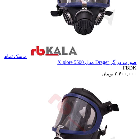
ماسک تمام
صورت دراگر Drager مدل X-plore 5500
FBDK
۲,۴۰۰,۰۰۰
تومان