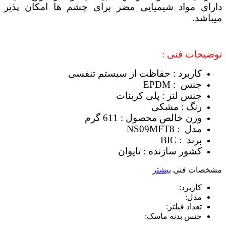
دارای مواد شیمیایی مضر برای چشم ها امکان پذیر
میباشد.
توضیحات فنی :
کاربرد : حفاظت از سیستم تنفسی
جنس : EPDM
جنس لنز : پلی کربنات
رنگ : مشکی
وزن خالص محصول : 611 گرم
مدل : NS09MFT8
برند : BIC
کشور سازنده : تایوان
مشخصات فنی
بیشتر
کاربرد:
مدل:
تعداد فیلتر:
جنس بدنه ماسک: