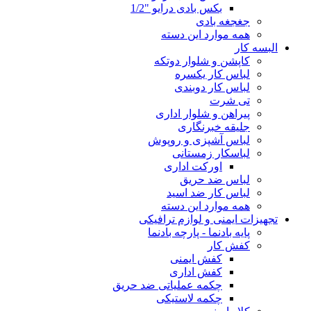
بکس بادی درایو "1/2
جغجغه بادی
همه موارد این دسته
البسه کار
کاپشن و شلوار دوتکه
لباس کار یکسره
لباس کار دوبندی
تی شرت
پیراهن و شلوار اداری
جلیقه خبرنگاری
لباس آشپزی و روپوش
لباسکار زمستانی
اورکت اداری
لباس ضد حریق
لباس کار ضد اسید
همه موارد این دسته
تجهیزات ایمنی و لوازم ترافیکی
پایه بادنما - پارچه بادنما
کفش کار
کفش ایمنی
کفش اداری
چکمه عملیاتی ضد حریق
چکمه لاستیکی