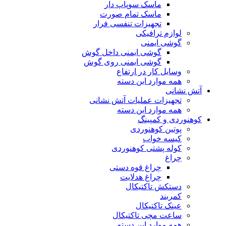
ماسک سوپاپ دار
ماسک تمام صورت
تجهیزات تنفسی فرار
لوازم ترافیکی
گوشی ایمنی
گوشی ایمنی داخل گوش
گوشی ایمنی روی گوش
وسایل کار در ارتفاع
همه موارد این دسته
آتش نشانی
تجهیزات عملیات آتش نشانی
همه موارد این دسته
کوهنوردی و کمپینگ
پوتین کوهنوردی
کیسه خواب
کوله پشتی کوهنوردی
چراغ
چراغ قوه دستی
چراغ هدلایت
دستکش تاکتیکال
کمربند
عینک تاکتیکال
ساعت مچی تاکتیکال
همه موارد این دسته