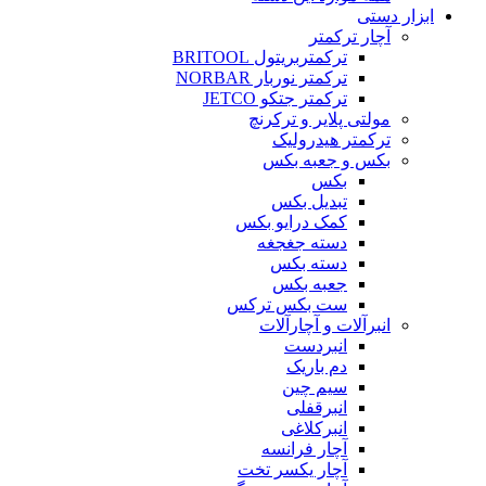
ابزار دستی
آچار ترکمتر
ترکمتربریتول BRITOOL
ترکمتر نوربار NORBAR
ترکمتر جتکو JETCO
مولتی پلایر و ترکرنچ
ترکمتر هیدرولیک
بکس و جعبه بکس
بکس
تبدیل بکس
کمک درایو بکس
دسته جغجغه
دسته بکس
جعبه بکس
ست بکس ترکس
انبرآلات و آچارآلات
انبردست
دم باریک
سیم چین
انبرقفلی
انبرکلاغی
آچار فرانسه
آچار یکسر تخت