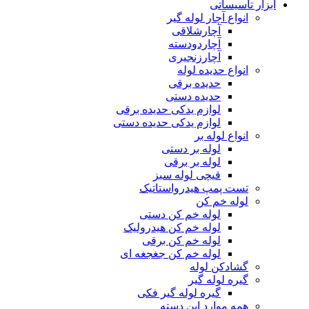
ابزار تاسیساتی
انواع آچار لوله گیر
آچارشلاقی
آچاردودسته
آچارزنجیری
انواع حدیده لوله
حدیده برقی
حدیده دستی
لوازم یدکی حدیده برقی
لوازم یدکی حدیده دستی
انواع لوله بر
لوله بر دستی
لوله بر برقی
قیچی لوله سبز
تست پمپ هیدرواستاتیک
لوله خم کن
لوله خم کن دستی
لوله خم کن هیدرولیک
لوله خم کن برقی
لوله خم کن جغجغه ای
گشادکن لوله
گیره لوله گیر
گیره لوله گیر فکی
همه موارد این دسته