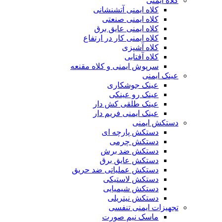
کلاه ایمنی
کلاه ایمنی آتشنشانی
کلاه ایمنی صنعتی
کلاه ایمنی عایق برق
کلاه ایمنی کار در ارتفاع
کلاه آشپزی
کلاه آفتابی
سرپوش ایمنی و کلاه مقنعه
عینک ایمنی
عینک جوشکاری
عینک رو عینکی
عینک طلقی کش دار
عینک ایمنی فریم دار
دستکش ایمنی
دستکش پارچه ای
دستکش چرمی
دستکش ضد برش
دستکش عایق برق
دستکش عملیاتی ضد حریق
دستکش لاستیکی
دستکش شیمیایی
دستکش نیتریلی
تجهیزات ایمنی تنفسی
ماسک نیم صورت