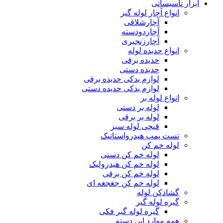
ابزار تاسیساتی
انواع آچار لوله گیر
آچارشلاقی
آچاردودسته
آچارزنجیری
انواع حدیده لوله
حدیده برقی
حدیده دستی
لوازم یدکی حدیده برقی
لوازم یدکی حدیده دستی
انواع لوله بر
لوله بر دستی
لوله بر برقی
قیچی لوله سبز
تست پمپ هیدرواستاتیک
لوله خم کن
لوله خم کن دستی
لوله خم کن هیدرولیک
لوله خم کن برقی
لوله خم کن جغجغه ای
گشادکن لوله
گیره لوله گیر
گیره لوله گیر فکی
همه موارد این دسته