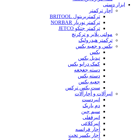
ابزار دستی
آچار ترکمتر
ترکمتربریتول BRITOOL
ترکمتر نوربار NORBAR
ترکمتر جتکو JETCO
مولتی پلایر و ترکرنچ
ترکمتر هیدرولیک
بکس و جعبه بکس
بکس
تبدیل بکس
کمک درایو بکس
دسته جغجغه
دسته بکس
جعبه بکس
ست بکس ترکس
انبرآلات و آچارآلات
انبردست
دم باریک
سیم چین
انبرقفلی
انبرکلاغی
آچار فرانسه
آچار یکسر تخت