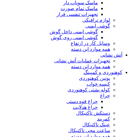
ماسک سوپاپ دار
ماسک تمام صورت
تجهیزات تنفسی فرار
لوازم ترافیکی
گوشی ایمنی
گوشی ایمنی داخل گوش
گوشی ایمنی روی گوش
وسایل کار در ارتفاع
همه موارد این دسته
آتش نشانی
تجهیزات عملیات آتش نشانی
همه موارد این دسته
کوهنوردی و کمپینگ
پوتین کوهنوردی
کیسه خواب
کوله پشتی کوهنوردی
چراغ
چراغ قوه دستی
چراغ هدلایت
دستکش تاکتیکال
کمربند
عینک تاکتیکال
ساعت مچی تاکتیکال
همه موارد این دسته