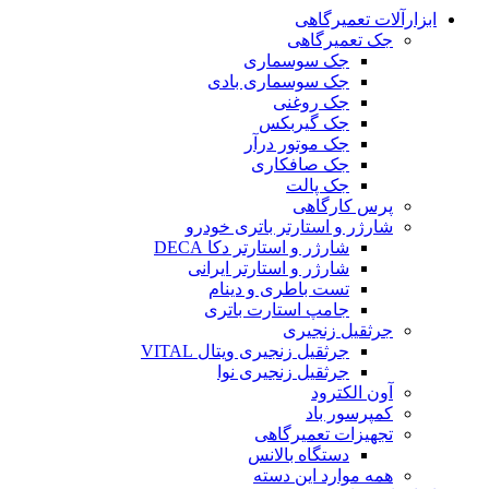
ابزارآلات تعمیرگاهی
جک تعمیرگاهی
جک سوسماری
جک سوسماری بادی
جک روغنی
جک گیربکس
جک موتور درآر
جک صافکاری
جک پالت
پرس کارگاهی
شارژر و استارتر باتری خودرو
شارژر و استارتر دکا DECA
شارژر و استارتر ایرانی
تست باطری و دینام
جامپ استارت باتری
جرثقیل زنجیری
جرثقیل زنجیری ویتال VITAL
جرثقیل زنجیری نوا
آون الکترود
کمپرسور باد
تجهیزات تعمیرگاهی
دستگاه بالانس
همه موارد این دسته