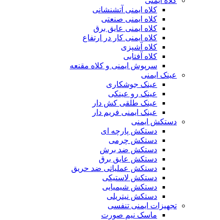
کلاه ایمنی
کلاه ایمنی آتشنشانی
کلاه ایمنی صنعتی
کلاه ایمنی عایق برق
کلاه ایمنی کار در ارتفاع
کلاه آشپزی
کلاه آفتابی
سرپوش ایمنی و کلاه مقنعه
عینک ایمنی
عینک جوشکاری
عینک رو عینکی
عینک طلقی کش دار
عینک ایمنی فریم دار
دستکش ایمنی
دستکش پارچه ای
دستکش چرمی
دستکش ضد برش
دستکش عایق برق
دستکش عملیاتی ضد حریق
دستکش لاستیکی
دستکش شیمیایی
دستکش نیتریلی
تجهیزات ایمنی تنفسی
ماسک نیم صورت