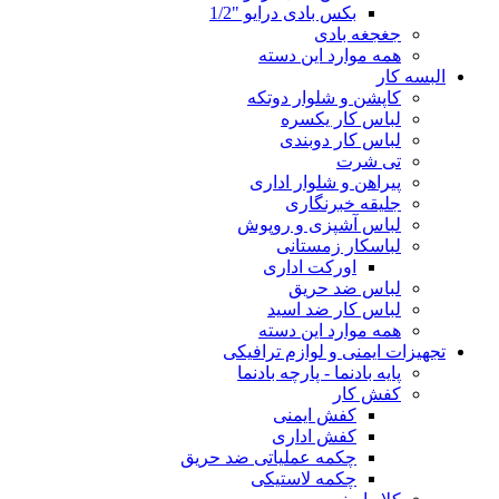
بکس بادی درایو "1/2
جغجغه بادی
همه موارد این دسته
البسه کار
کاپشن و شلوار دوتکه
لباس کار یکسره
لباس کار دوبندی
تی شرت
پیراهن و شلوار اداری
جلیقه خبرنگاری
لباس آشپزی و روپوش
لباسکار زمستانی
اورکت اداری
لباس ضد حریق
لباس کار ضد اسید
همه موارد این دسته
تجهیزات ایمنی و لوازم ترافیکی
پایه بادنما - پارچه بادنما
کفش کار
کفش ایمنی
کفش اداری
چکمه عملیاتی ضد حریق
چکمه لاستیکی