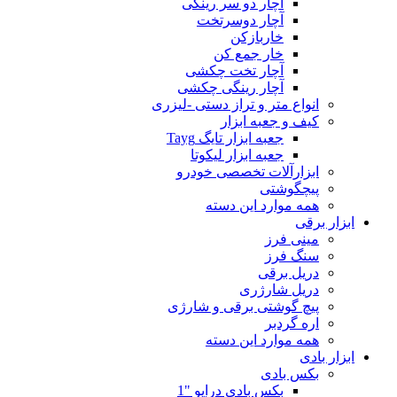
آچار دو سر رینگی
آچار دوسرتخت
خاربازکن
خار جمع کن
آچار تخت چکشی
آچار رینگی چکشی
انواع متر و تراز دستی -لیزری
کیف و جعبه ابزار
جعبه ابزار تایگ Tayg
جعبه ابزار لیکوتا
ابزارآلات تخصصی خودرو
پیچگوشتی
همه موارد این دسته
ابزار برقی
مینی فرز
سنگ فرز
دریل برقی
دریل شارژری
پیچ گوشتی برقی و شارژی
اره گردبر
همه موارد این دسته
ابزار بادی
بکس بادی
بکس بادی درایو "1