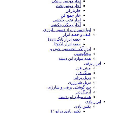
آچار دو سر رینگی
آچار دوسرتخت
خاربازکن
خار جمع کن
آچار تخت چکشی
آچار رینگی چکشی
انواع متر و تراز دستی -لیزری
کیف و جعبه ابزار
جعبه ابزار تایگ Tayg
جعبه ابزار لیکوتا
ابزارآلات تخصصی خودرو
پیچگوشتی
همه موارد این دسته
ابزار برقی
مینی فرز
سنگ فرز
دریل برقی
دریل شارژری
پیچ گوشتی برقی و شارژی
اره گردبر
همه موارد این دسته
ابزار بادی
بکس بادی
بکس بادی درایو "1