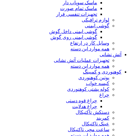
ماسک سوپاپ دار
ماسک تمام صورت
تجهیزات تنفسی فرار
لوازم ترافیکی
گوشی ایمنی
گوشی ایمنی داخل گوش
گوشی ایمنی روی گوش
وسایل کار در ارتفاع
همه موارد این دسته
آتش نشانی
تجهیزات عملیات آتش نشانی
همه موارد این دسته
کوهنوردی و کمپینگ
پوتین کوهنوردی
کیسه خواب
کوله پشتی کوهنوردی
چراغ
چراغ قوه دستی
چراغ هدلایت
دستکش تاکتیکال
کمربند
عینک تاکتیکال
ساعت مچی تاکتیکال
همه موارد این دسته