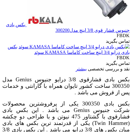
بکس بادی
جنیوس فشار قوی 3/8 اینچ مدل300200
FBDK
تماس بگیرید
بکس
بادی درایو 3/4 اینچ ساخت کاماسا KAMASA سوئد
FBDK
تماس بگیرید
نقد و بررسی تخصصی
بیشتر
بکس بادی فشارقوی 3/8 درایو جنیوس Genius مدل
300350 ساخت کشور تایوان همراه با گارانتی و خدمات
پس از فروش می باشد .
بکس بادی 300350 یکی از پرفروشترین محصولات
شرکت جنیوس Genius می باشد . این بکس بادی
فشارقوی با گشتاور 475 نیوتن و با طراحی دو چکشه
(Twin Hammer) یکی از قدرتمند ترین بکس های بادی
میان بکس های 3/8 درایو می باشد . این بکس بادی 3/8