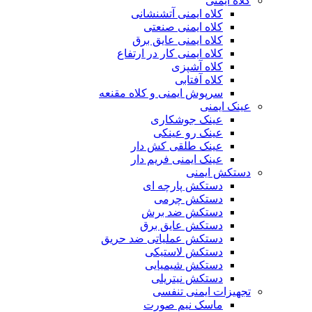
کلاه ایمنی
کلاه ایمنی آتشنشانی
کلاه ایمنی صنعتی
کلاه ایمنی عایق برق
کلاه ایمنی کار در ارتفاع
کلاه آشپزی
کلاه آفتابی
سرپوش ایمنی و کلاه مقنعه
عینک ایمنی
عینک جوشکاری
عینک رو عینکی
عینک طلقی کش دار
عینک ایمنی فریم دار
دستکش ایمنی
دستکش پارچه ای
دستکش چرمی
دستکش ضد برش
دستکش عایق برق
دستکش عملیاتی ضد حریق
دستکش لاستیکی
دستکش شیمیایی
دستکش نیتریلی
تجهیزات ایمنی تنفسی
ماسک نیم صورت