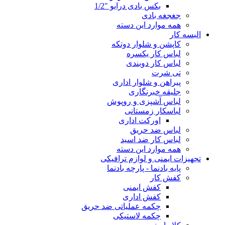
بکس بادی درایو "1/2
جغجغه بادی
همه موارد این دسته
البسه کار
کاپشن و شلوار دوتکه
لباس کار یکسره
لباس کار دوبندی
تی شرت
پیراهن و شلوار اداری
جلیقه خبرنگاری
لباس آشپزی و روپوش
لباسکار زمستانی
اورکت اداری
لباس ضد حریق
لباس کار ضد اسید
همه موارد این دسته
تجهیزات ایمنی و لوازم ترافیکی
پایه بادنما - پارچه بادنما
کفش کار
کفش ایمنی
کفش اداری
چکمه عملیاتی ضد حریق
چکمه لاستیکی