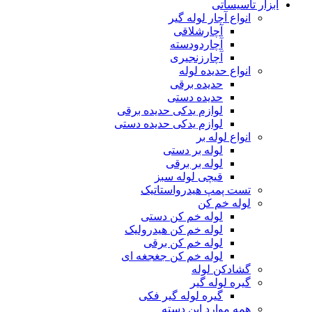
ابزار تاسیساتی
انواع آچار لوله گیر
آچارشلاقی
آچاردودسته
آچارزنجیری
انواع حدیده لوله
حدیده برقی
حدیده دستی
لوازم یدکی حدیده برقی
لوازم یدکی حدیده دستی
انواع لوله بر
لوله بر دستی
لوله بر برقی
قیچی لوله سبز
تست پمپ هیدرواستاتیک
لوله خم کن
لوله خم کن دستی
لوله خم کن هیدرولیک
لوله خم کن برقی
لوله خم کن جغجغه ای
گشادکن لوله
گیره لوله گیر
گیره لوله گیر فکی
همه موارد این دسته