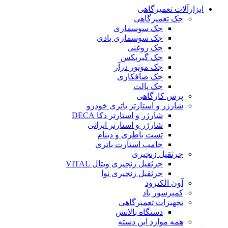
ابزارآلات تعمیرگاهی
جک تعمیرگاهی
جک سوسماری
جک سوسماری بادی
جک روغنی
جک گیربکس
جک موتور درآر
جک صافکاری
جک پالت
پرس کارگاهی
شارژر و استارتر باتری خودرو
شارژر و استارتر دکا DECA
شارژر و استارتر ایرانی
تست باطری و دینام
جامپ استارت باتری
جرثقیل زنجیری
جرثقیل زنجیری ویتال VITAL
جرثقیل زنجیری نوا
آون الکترود
کمپرسور باد
تجهیزات تعمیرگاهی
دستگاه بالانس
همه موارد این دسته