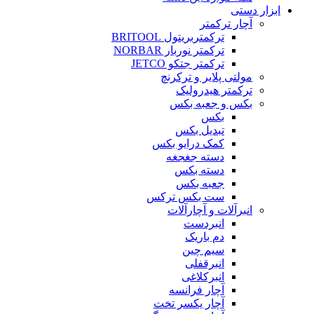
ابزار دستی
آچار ترکمتر
ترکمتربریتول BRITOOL
ترکمتر نوربار NORBAR
ترکمتر جتکو JETCO
مولتی پلایر و ترکرنچ
ترکمتر هیدرولیک
بکس و جعبه بکس
بکس
تبدیل بکس
کمک درایو بکس
دسته جغجغه
دسته بکس
جعبه بکس
ست بکس ترکس
انبرآلات و آچارآلات
انبردست
دم باریک
سیم چین
انبرقفلی
انبرکلاغی
آچار فرانسه
آچار یکسر تخت