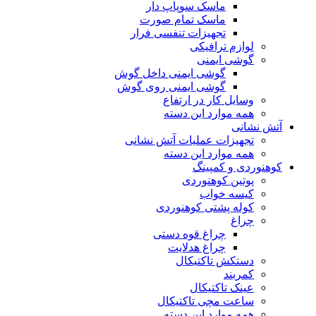
ماسک سوپاپ دار
ماسک تمام صورت
تجهیزات تنفسی فرار
لوازم ترافیکی
گوشی ایمنی
گوشی ایمنی داخل گوش
گوشی ایمنی روی گوش
وسایل کار در ارتفاع
همه موارد این دسته
آتش نشانی
تجهیزات عملیات آتش نشانی
همه موارد این دسته
کوهنوردی و کمپینگ
پوتین کوهنوردی
کیسه خواب
کوله پشتی کوهنوردی
چراغ
چراغ قوه دستی
چراغ هدلایت
دستکش تاکتیکال
کمربند
عینک تاکتیکال
ساعت مچی تاکتیکال
همه موارد این دسته