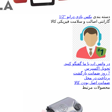
دسته بندی
بکس بادی درایو "1/2
گارانتی
اصالت
و
سلامت
فیزیکی
کالا
در واتس اپ با ما گفتگو کنید.
تحویل اکسپرس
7 روز ضمانت بازگشت
پرداخت در محل
ضمانت اصل بودن کالا
محصولات مرتبط