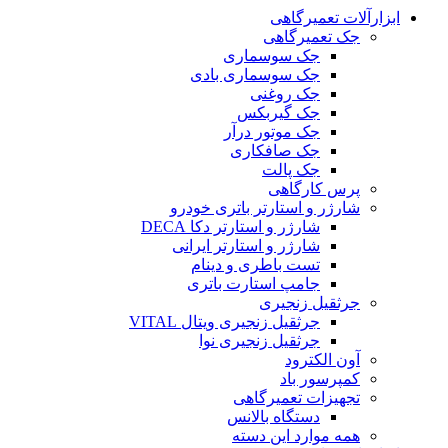
ابزارآلات تعمیرگاهی
جک تعمیرگاهی
جک سوسماری
جک سوسماری بادی
جک روغنی
جک گیربکس
جک موتور درآر
جک صافکاری
جک پالت
پرس کارگاهی
شارژر و استارتر باتری خودرو
شارژر و استارتر دکا DECA
شارژر و استارتر ایرانی
تست باطری و دینام
جامپ استارت باتری
جرثقیل زنجیری
جرثقیل زنجیری ویتال VITAL
جرثقیل زنجیری نوا
آون الکترود
کمپرسور باد
تجهیزات تعمیرگاهی
دستگاه بالانس
همه موارد این دسته