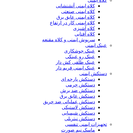
کلاه ایمنی
کلاه ایمنی آتشنشانی
کلاه ایمنی صنعتی
کلاه ایمنی عایق برق
کلاه ایمنی کار در ارتفاع
کلاه آشپزی
کلاه آفتابی
سرپوش ایمنی و کلاه مقنعه
عینک ایمنی
عینک جوشکاری
عینک رو عینکی
عینک طلقی کش دار
عینک ایمنی فریم دار
دستکش ایمنی
دستکش پارچه ای
دستکش چرمی
دستکش ضد برش
دستکش عایق برق
دستکش عملیاتی ضد حریق
دستکش لاستیکی
دستکش شیمیایی
دستکش نیتریلی
تجهیزات ایمنی تنفسی
ماسک نیم صورت