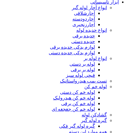
ابزار تاسیساتی
انواع آچار لوله گیر
آچارشلاقی
آچاردودسته
آچارزنجیری
انواع حدیده لوله
حدیده برقی
حدیده دستی
لوازم یدکی حدیده برقی
لوازم یدکی حدیده دستی
انواع لوله بر
لوله بر دستی
لوله بر برقی
قیچی لوله سبز
تست پمپ هیدرواستاتیک
لوله خم کن
لوله خم کن دستی
لوله خم کن هیدرولیک
لوله خم کن برقی
لوله خم کن جغجغه ای
گشادکن لوله
گیره لوله گیر
گیره لوله گیر فکی
همه موارد این دسته