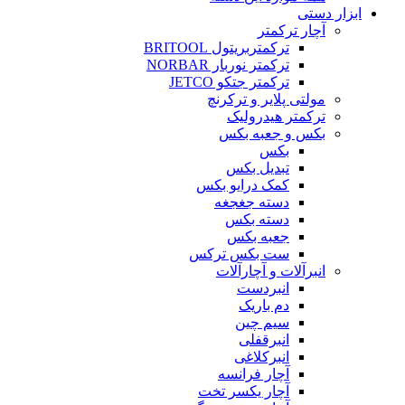
ابزار دستی
آچار ترکمتر
ترکمتربریتول BRITOOL
ترکمتر نوربار NORBAR
ترکمتر جتکو JETCO
مولتی پلایر و ترکرنچ
ترکمتر هیدرولیک
بکس و جعبه بکس
بکس
تبدیل بکس
کمک درایو بکس
دسته جغجغه
دسته بکس
جعبه بکس
ست بکس ترکس
انبرآلات و آچارآلات
انبردست
دم باریک
سیم چین
انبرقفلی
انبرکلاغی
آچار فرانسه
آچار یکسر تخت