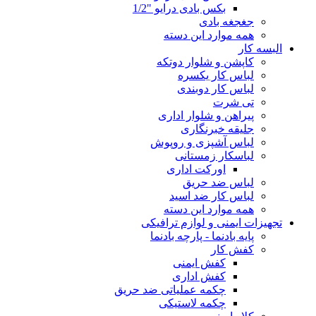
بکس بادی درایو "1/2
جغجغه بادی
همه موارد این دسته
البسه کار
کاپشن و شلوار دوتکه
لباس کار یکسره
لباس کار دوبندی
تی شرت
پیراهن و شلوار اداری
جلیقه خبرنگاری
لباس آشپزی و روپوش
لباسکار زمستانی
اورکت اداری
لباس ضد حریق
لباس کار ضد اسید
همه موارد این دسته
تجهیزات ایمنی و لوازم ترافیکی
پایه بادنما - پارچه بادنما
کفش کار
کفش ایمنی
کفش اداری
چکمه عملیاتی ضد حریق
چکمه لاستیکی