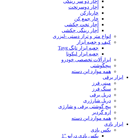
آچار دو سر رینگی
آچار دوسرتخت
خاربازکن
خار جمع کن
آچار تخت چکشی
آچار رینگی چکشی
انواع متر و تراز دستی -لیزری
کیف و جعبه ابزار
جعبه ابزار تایگ Tayg
جعبه ابزار لیکوتا
ابزارآلات تخصصی خودرو
پیچگوشتی
همه موارد این دسته
ابزار برقی
مینی فرز
سنگ فرز
دریل برقی
دریل شارژری
پیچ گوشتی برقی و شارژی
اره گردبر
همه موارد این دسته
ابزار بادی
بکس بادی
بکس بادی درایو "1