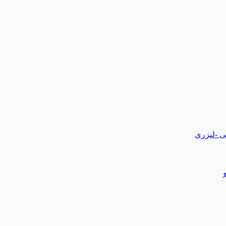
تی -لیزری