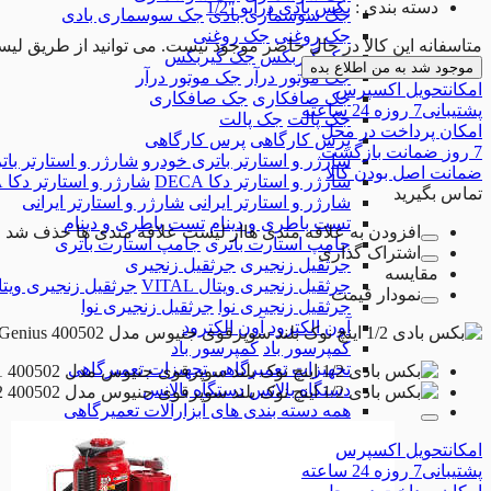
دسته بندی
:
بکس بادی درایو "1/2
جک سوسماری بادی
جک سوسماری بادی
جک روغنی
جک روغنی
متاسفانه این کالا در حال حاضر موجود نیست. می توانید از طریق لیس
جک گیربکس
جک گیربکس
موجود شد به من اطلاع بده
جک موتور درآر
جک موتور درآر
امکان
تحویل اکسپرس
جک صافکاری
جک صافکاری
پشتیبانی
7 روزه 24 ساعته
جک پالت
جک پالت
امکان
پرداخت در محل
پرس کارگاهی
پرس کارگاهی
7 روز
ضمانت بازگشت
شارژر و استارتر باتری خودرو
شارژر و استارتر با
ضمانت
اصل بودن کالا
شارژر و استارتر دکا DECA
شارژر و استارتر دکا DECA
تماس بگیرید
شارژر و استارتر ایرانی
شارژر و استارتر ایرانی
تست باطری و دینام
تست باطری و دینام
افزودن به علاقه مندی ها
از لیست علاقه مندی ها حذف شد
جامپ استارت باتری
جامپ استارت باتری
اشتراک گذاری
جرثقیل زنجیری
جرثقیل زنجیری
مقایسه
جرثقیل زنجیری ویتال VITAL
جرثقیل زنجیری ویتال AL
نمودار قیمت
جرثقیل زنجیری نوا
جرثقیل زنجیری نوا
آون الکترود
آون الکترود
کمپرسور باد
کمپرسور باد
تجهیزات تعمیرگاهی
تجهیزات تعمیرگاهی
دستگاه بالانس
دستگاه بالانس
همه دسته بندی های ابزارآلات تعمیرگاهی
امکان
تحویل اکسپرس
پشتیبانی
7 روزه 24 ساعته