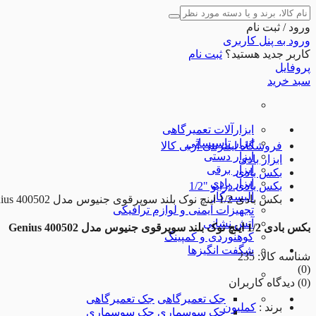
ورود / ثبت نام
ورود به پنل کاربری
کاربر جدید هستید؟
ثبت نام
پروفایل
سبد خرید
ابزارآلات تعمیرگاهی
ابزار تاسیساتی
فروشگاه اینترنتی آربی کالا
ابزار دستی
ابزار بادی
ابزار برقی
بکس بادی
ابزار بادی
بکس بادی درایو "1/2
البسه کار
بکس بادی 1/2 اینچ نوک بلند سوپرقوی جنیوس مدل 400502 Genius
تجهیزات ایمنی و لوازم ترافیکی
آتش نشانی
بکس بادی 1/2 اینچ نوک بلند سوپرقوی جنیوس مدل 400502 Genius
کوهنوردی و کمپینگ
شگفت انگیزها
شناسه کالا: 235
(0)
(0) دیدگاه کاربران
جک تعمیرگاهی
جک تعمیرگاهی
برند
:
کملیون
جک سوسماری
جک سوسماری