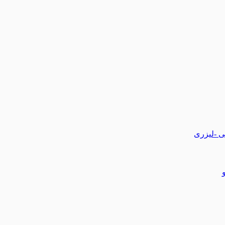
تی -لیزری