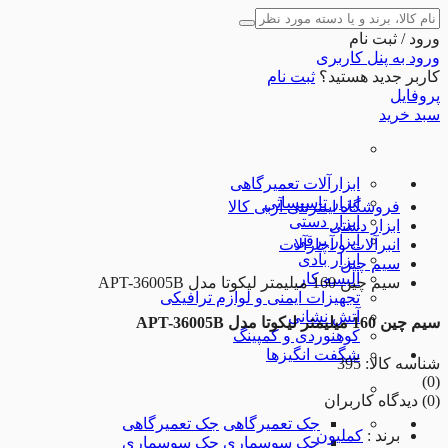
ورود / ثبت نام
ورود به پنل کاربری
کاربر جدید هستید؟
ثبت نام
پروفایل
سبد خرید
ابزارآلات تعمیرگاهی
ابزار تاسیساتی
فروشگاه اینترنتی آربی کالا
ابزار دستی
ابزار دستی
ابزار برقی
انبرآلات و آچارآلات
ابزار بادی
سیم چین
البسه کار
سیم چین 160 میلیمتر لیکوتا مدل APT-36005B
تجهیزات ایمنی و لوازم ترافیکی
آتش نشانی
سیم چین 160 میلیمتر لیکوتا مدل APT-36005B
کوهنوردی و کمپینگ
شگفت انگیزها
شناسه کالا: 395
(0)
(0) دیدگاه کاربران
جک تعمیرگاهی
جک تعمیرگاهی
برند
:
کملیون
جک سوسماری
جک سوسماری