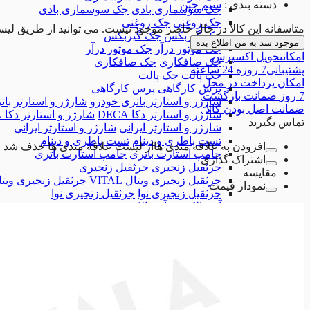
دسته بندی
:
سیم چین
جک سوسماری بادی
جک سوسماری بادی
جک روغنی
جک روغنی
متاسفانه این کالا در حال حاضر موجود نیست. می توانید از طریق لیس
جک گیربکس
جک گیربکس
موجود شد به من اطلاع بده
جک موتور درآر
جک موتور درآر
امکان
تحویل اکسپرس
جک صافکاری
جک صافکاری
پشتیبانی
7 روزه 24 ساعته
جک پالت
جک پالت
امکان
پرداخت در محل
پرس کارگاهی
پرس کارگاهی
7 روز
ضمانت بازگشت
شارژر و استارتر باتری خودرو
شارژر و استارتر با
ضمانت
اصل بودن کالا
شارژر و استارتر دکا DECA
شارژر و استارتر دکا DECA
تماس بگیرید
شارژر و استارتر ایرانی
شارژر و استارتر ایرانی
تست باطری و دینام
تست باطری و دینام
افزودن به علاقه مندی ها
از لیست علاقه مندی ها حذف شد
جامپ استارت باتری
جامپ استارت باتری
اشتراک گذاری
جرثقیل زنجیری
جرثقیل زنجیری
مقایسه
جرثقیل زنجیری ویتال VITAL
جرثقیل زنجیری ویتال AL
نمودار قیمت
جرثقیل زنجیری نوا
جرثقیل زنجیری نوا
آون الکترود
آون الکترود
کمپرسور باد
کمپرسور باد
تجهیزات تعمیرگاهی
تجهیزات تعمیرگاهی
دستگاه بالانس
دستگاه بالانس
همه دسته بندی های ابزارآلات تعمیرگاهی