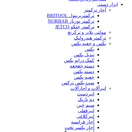
ابزار دستی
آچار ترکمتر
ترکمتربریتول BRITOOL
ترکمتر نوربار NORBAR
ترکمتر جتکو JETCO
مولتی پلایر و ترکرنچ
ترکمتر هیدرولیک
بکس و جعبه بکس
بکس
تبدیل بکس
کمک درایو بکس
دسته جغجغه
دسته بکس
جعبه بکس
ست بکس ترکس
انبرآلات و آچارآلات
انبردست
دم باریک
سیم چین
انبرقفلی
انبرکلاغی
آچار فرانسه
آچار یکسر تخت