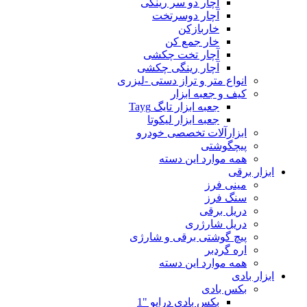
آچار دو سر رینگی
آچار دوسرتخت
خاربازکن
خار جمع کن
آچار تخت چکشی
آچار رینگی چکشی
انواع متر و تراز دستی -لیزری
کیف و جعبه ابزار
جعبه ابزار تایگ Tayg
جعبه ابزار لیکوتا
ابزارآلات تخصصی خودرو
پیچگوشتی
همه موارد این دسته
ابزار برقی
مینی فرز
سنگ فرز
دریل برقی
دریل شارژری
پیچ گوشتی برقی و شارژی
اره گردبر
همه موارد این دسته
ابزار بادی
بکس بادی
بکس بادی درایو "1