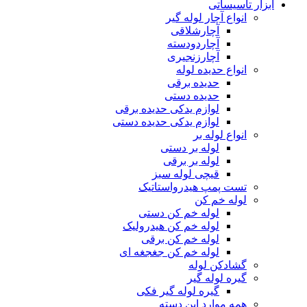
ابزار تاسیساتی
انواع آچار لوله گیر
آچارشلاقی
آچاردودسته
آچارزنجیری
انواع حدیده لوله
حدیده برقی
حدیده دستی
لوازم یدکی حدیده برقی
لوازم یدکی حدیده دستی
انواع لوله بر
لوله بر دستی
لوله بر برقی
قیچی لوله سبز
تست پمپ هیدرواستاتیک
لوله خم کن
لوله خم کن دستی
لوله خم کن هیدرولیک
لوله خم کن برقی
لوله خم کن جغجغه ای
گشادکن لوله
گیره لوله گیر
گیره لوله گیر فکی
همه موارد این دسته