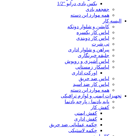
بکس بادی درایو "1/2
جغجغه بادی
همه موارد این دسته
البسه کار
کاپشن و شلوار دوتکه
لباس کار یکسره
لباس کار دوبندی
تی شرت
پیراهن و شلوار اداری
جلیقه خبرنگاری
لباس آشپزی و روپوش
لباسکار زمستانی
اورکت اداری
لباس ضد حریق
لباس کار ضد اسید
همه موارد این دسته
تجهیزات ایمنی و لوازم ترافیکی
پایه بادنما - پارچه بادنما
کفش کار
کفش ایمنی
کفش اداری
چکمه عملیاتی ضد حریق
چکمه لاستیکی