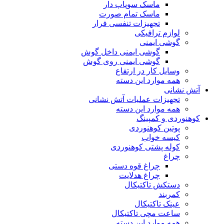
ماسک سوپاپ دار
ماسک تمام صورت
تجهیزات تنفسی فرار
لوازم ترافیکی
گوشی ایمنی
گوشی ایمنی داخل گوش
گوشی ایمنی روی گوش
وسایل کار در ارتفاع
همه موارد این دسته
آتش نشانی
تجهیزات عملیات آتش نشانی
همه موارد این دسته
کوهنوردی و کمپینگ
پوتین کوهنوردی
کیسه خواب
کوله پشتی کوهنوردی
چراغ
چراغ قوه دستی
چراغ هدلایت
دستکش تاکتیکال
کمربند
عینک تاکتیکال
ساعت مچی تاکتیکال
همه موارد این دسته