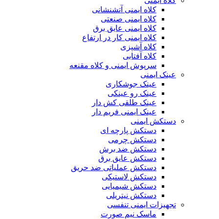
کلاه ایمنی
کلاه ایمنی آتشنشانی
کلاه ایمنی صنعتی
کلاه ایمنی عایق برق
کلاه ایمنی کار در ارتفاع
کلاه آشپزی
کلاه آفتابی
سرپوش ایمنی و کلاه مقنعه
عینک ایمنی
عینک جوشکاری
عینک رو عینکی
عینک طلقی کش دار
عینک ایمنی فریم دار
دستکش ایمنی
دستکش پارچه ای
دستکش چرمی
دستکش ضد برش
دستکش عایق برق
دستکش عملیاتی ضد حریق
دستکش لاستیکی
دستکش شیمیایی
دستکش نیتریلی
تجهیزات ایمنی تنفسی
ماسک نیم صورت