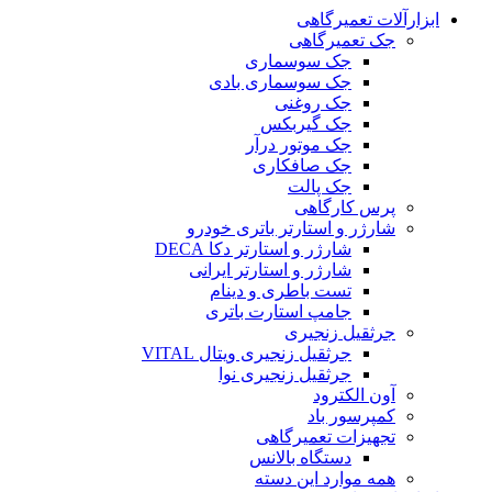
ابزارآلات تعمیرگاهی
جک تعمیرگاهی
جک سوسماری
جک سوسماری بادی
جک روغنی
جک گیربکس
جک موتور درآر
جک صافکاری
جک پالت
پرس کارگاهی
شارژر و استارتر باتری خودرو
شارژر و استارتر دکا DECA
شارژر و استارتر ایرانی
تست باطری و دینام
جامپ استارت باتری
جرثقیل زنجیری
جرثقیل زنجیری ویتال VITAL
جرثقیل زنجیری نوا
آون الکترود
کمپرسور باد
تجهیزات تعمیرگاهی
دستگاه بالانس
همه موارد این دسته