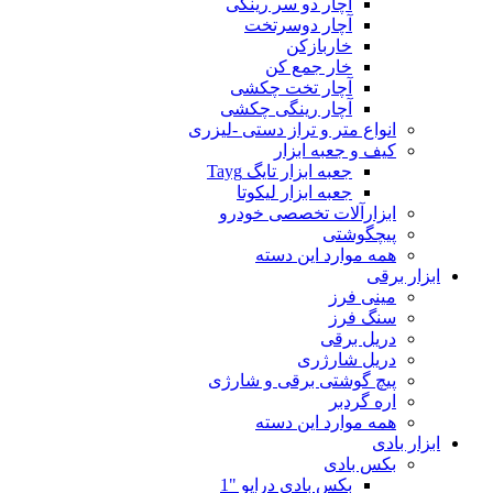
آچار دو سر رینگی
آچار دوسرتخت
خاربازکن
خار جمع کن
آچار تخت چکشی
آچار رینگی چکشی
انواع متر و تراز دستی -لیزری
کیف و جعبه ابزار
جعبه ابزار تایگ Tayg
جعبه ابزار لیکوتا
ابزارآلات تخصصی خودرو
پیچگوشتی
همه موارد این دسته
ابزار برقی
مینی فرز
سنگ فرز
دریل برقی
دریل شارژری
پیچ گوشتی برقی و شارژی
اره گردبر
همه موارد این دسته
ابزار بادی
بکس بادی
بکس بادی درایو "1