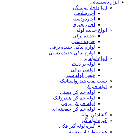
ابزار تاسیساتی
انواع آچار لوله گیر
آچارشلاقی
آچاردودسته
آچارزنجیری
انواع حدیده لوله
حدیده برقی
حدیده دستی
لوازم یدکی حدیده برقی
لوازم یدکی حدیده دستی
انواع لوله بر
لوله بر دستی
لوله بر برقی
قیچی لوله سبز
تست پمپ هیدرواستاتیک
لوله خم کن
لوله خم کن دستی
لوله خم کن هیدرولیک
لوله خم کن برقی
لوله خم کن جغجغه ای
گشادکن لوله
گیره لوله گیر
گیره لوله گیر فکی
همه موارد این دسته