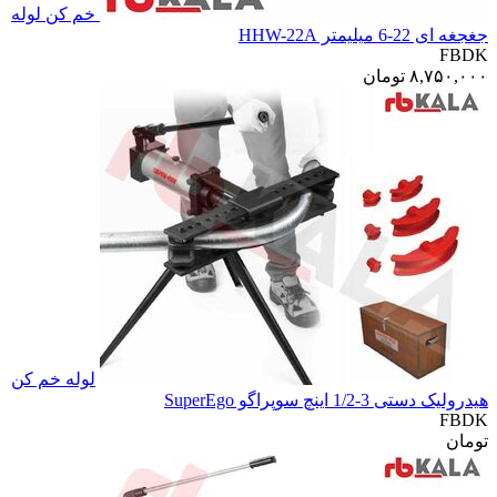
خم کن لوله
جغجغه ای 22-6 میلیمتر HHW-22A
FBDK
۸,۷۵۰,۰۰۰
تومان
لوله خم کن
هیدرولیک دستی 3-1/2 اینچ سوپراگو SuperEgo
FBDK
تومان