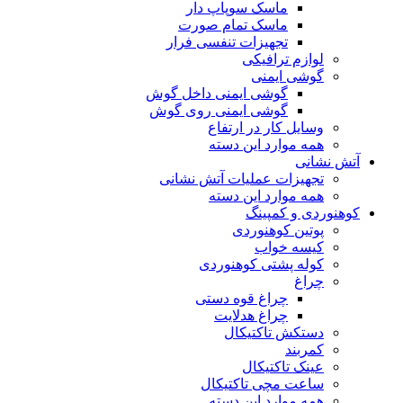
ماسک سوپاپ دار
ماسک تمام صورت
تجهیزات تنفسی فرار
لوازم ترافیکی
گوشی ایمنی
گوشی ایمنی داخل گوش
گوشی ایمنی روی گوش
وسایل کار در ارتفاع
همه موارد این دسته
آتش نشانی
تجهیزات عملیات آتش نشانی
همه موارد این دسته
کوهنوردی و کمپینگ
پوتین کوهنوردی
کیسه خواب
کوله پشتی کوهنوردی
چراغ
چراغ قوه دستی
چراغ هدلایت
دستکش تاکتیکال
کمربند
عینک تاکتیکال
ساعت مچی تاکتیکال
همه موارد این دسته