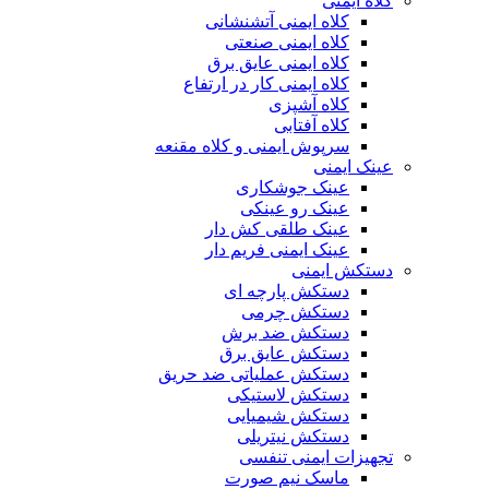
کلاه ایمنی
کلاه ایمنی آتشنشانی
کلاه ایمنی صنعتی
کلاه ایمنی عایق برق
کلاه ایمنی کار در ارتفاع
کلاه آشپزی
کلاه آفتابی
سرپوش ایمنی و کلاه مقنعه
عینک ایمنی
عینک جوشکاری
عینک رو عینکی
عینک طلقی کش دار
عینک ایمنی فریم دار
دستکش ایمنی
دستکش پارچه ای
دستکش چرمی
دستکش ضد برش
دستکش عایق برق
دستکش عملیاتی ضد حریق
دستکش لاستیکی
دستکش شیمیایی
دستکش نیتریلی
تجهیزات ایمنی تنفسی
ماسک نیم صورت