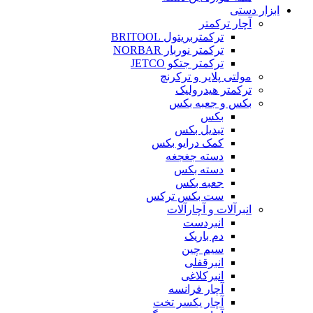
ابزار دستی
آچار ترکمتر
ترکمتربریتول BRITOOL
ترکمتر نوربار NORBAR
ترکمتر جتکو JETCO
مولتی پلایر و ترکرنچ
ترکمتر هیدرولیک
بکس و جعبه بکس
بکس
تبدیل بکس
کمک درایو بکس
دسته جغجغه
دسته بکس
جعبه بکس
ست بکس ترکس
انبرآلات و آچارآلات
انبردست
دم باریک
سیم چین
انبرقفلی
انبرکلاغی
آچار فرانسه
آچار یکسر تخت