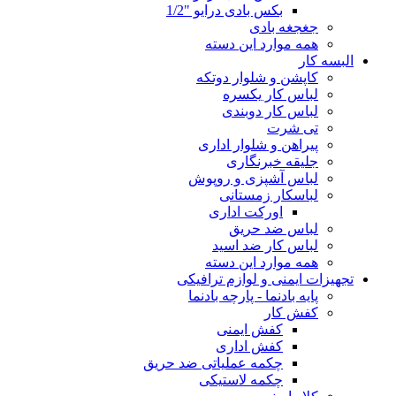
بکس بادی درایو "1/2
جغجغه بادی
همه موارد این دسته
البسه کار
کاپشن و شلوار دوتکه
لباس کار یکسره
لباس کار دوبندی
تی شرت
پیراهن و شلوار اداری
جلیقه خبرنگاری
لباس آشپزی و روپوش
لباسکار زمستانی
اورکت اداری
لباس ضد حریق
لباس کار ضد اسید
همه موارد این دسته
تجهیزات ایمنی و لوازم ترافیکی
پایه بادنما - پارچه بادنما
کفش کار
کفش ایمنی
کفش اداری
چکمه عملیاتی ضد حریق
چکمه لاستیکی