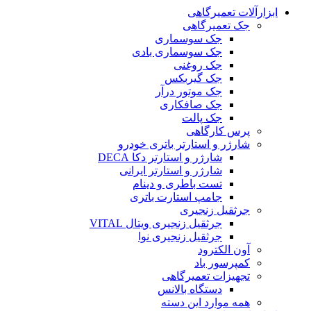
ابزارآلات تعمیرگاهی
جک تعمیرگاهی
جک سوسماری
جک سوسماری بادی
جک روغنی
جک گیربکس
جک موتور درآر
جک صافکاری
جک پالت
پرس کارگاهی
شارژر و استارتر باتری خودرو
شارژر و استارتر دکا DECA
شارژر و استارتر ایرانی
تست باطری و دینام
جامپ استارت باتری
جرثقیل زنجیری
جرثقیل زنجیری ویتال VITAL
جرثقیل زنجیری نوا
آون الکترود
کمپرسور باد
تجهیزات تعمیرگاهی
دستگاه بالانس
همه موارد این دسته