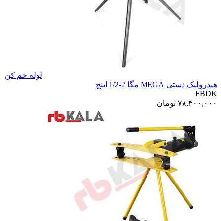
لوله خم کن
هیدرولیک دستی MEGA مگا 2-1/2 اینچ
FBDK
۷۸,۴۰۰,۰۰۰
تومان