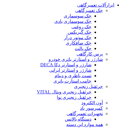
ابزارآلات تعمیرگاهی
جک تعمیرگاهی
جک سوسماری
جک سوسماری بادی
جک روغنی
جک گیربکس
جک موتور درآر
جک صافکاری
جک پالت
پرس کارگاهی
شارژر و استارتر باتری خودرو
شارژر و استارتر دکا DECA
شارژر و استارتر ایرانی
تست باطری و دینام
جامپ استارت باتری
جرثقیل زنجیری
جرثقیل زنجیری ویتال VITAL
جرثقیل زنجیری نوا
آون الکترود
کمپرسور باد
تجهیزات تعمیرگاهی
دستگاه بالانس
همه موارد این دسته