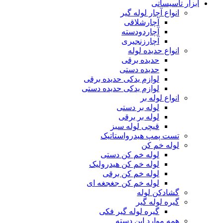
ابزار تاسیساتی
انواع آچار لوله گیر
آچارشلاقی
آچاردودسته
آچارزنجیری
انواع حدیده لوله
حدیده برقی
حدیده دستی
لوازم یدکی حدیده برقی
لوازم یدکی حدیده دستی
انواع لوله بر
لوله بر دستی
لوله بر برقی
قیچی لوله سبز
تست پمپ هیدرواستاتیک
لوله خم کن
لوله خم کن دستی
لوله خم کن هیدرولیک
لوله خم کن برقی
لوله خم کن جغجغه ای
گشادکن لوله
گیره لوله گیر
گیره لوله گیر فکی
همه موارد این دسته