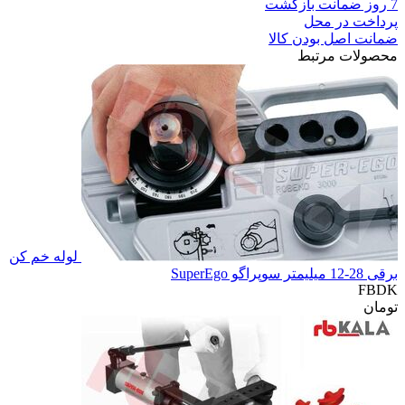
7 روز ضمانت بازگشت
پرداخت در محل
ضمانت اصل بودن کالا
محصولات مرتبط
لوله خم کن
برقی 28-12 میلیمتر سوپراگو SuperEgo
FBDK
تومان