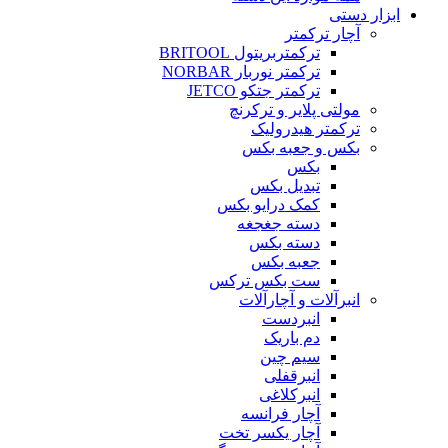
ابزار دستی
آچار ترکمتر
ترکمتربریتول BRITOOL
ترکمتر نوربار NORBAR
ترکمتر جتکو JETCO
مولتی پلایر و ترکرنچ
ترکمتر هیدرولیک
بکس و جعبه بکس
بکس
تبدیل بکس
کمک درایو بکس
دسته جغجغه
دسته بکس
جعبه بکس
ست بکس ترکس
انبرآلات و آچارآلات
انبردست
دم باریک
سیم چین
انبرقفلی
انبرکلاغی
آچار فرانسه
آچار یکسر تخت