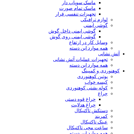
ماسک سوپاپ دار
ماسک تمام صورت
تجهیزات تنفسی فرار
لوازم ترافیکی
گوشی ایمنی
گوشی ایمنی داخل گوش
گوشی ایمنی روی گوش
وسایل کار در ارتفاع
همه موارد این دسته
آتش نشانی
تجهیزات عملیات آتش نشانی
همه موارد این دسته
کوهنوردی و کمپینگ
پوتین کوهنوردی
کیسه خواب
کوله پشتی کوهنوردی
چراغ
چراغ قوه دستی
چراغ هدلایت
دستکش تاکتیکال
کمربند
عینک تاکتیکال
ساعت مچی تاکتیکال
همه موارد این دسته