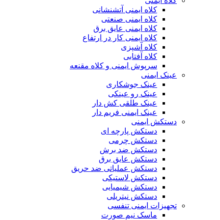
کلاه ایمنی
کلاه ایمنی آتشنشانی
کلاه ایمنی صنعتی
کلاه ایمنی عایق برق
کلاه ایمنی کار در ارتفاع
کلاه آشپزی
کلاه آفتابی
سرپوش ایمنی و کلاه مقنعه
عینک ایمنی
عینک جوشکاری
عینک رو عینکی
عینک طلقی کش دار
عینک ایمنی فریم دار
دستکش ایمنی
دستکش پارچه ای
دستکش چرمی
دستکش ضد برش
دستکش عایق برق
دستکش عملیاتی ضد حریق
دستکش لاستیکی
دستکش شیمیایی
دستکش نیتریلی
تجهیزات ایمنی تنفسی
ماسک نیم صورت