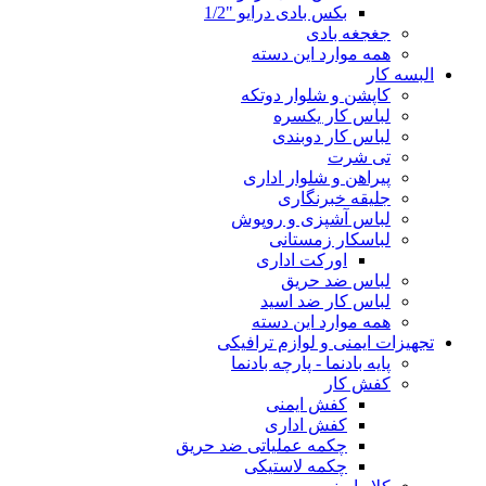
بکس بادی درایو "1/2
جغجغه بادی
همه موارد این دسته
البسه کار
کاپشن و شلوار دوتکه
لباس کار یکسره
لباس کار دوبندی
تی شرت
پیراهن و شلوار اداری
جلیقه خبرنگاری
لباس آشپزی و روپوش
لباسکار زمستانی
اورکت اداری
لباس ضد حریق
لباس کار ضد اسید
همه موارد این دسته
تجهیزات ایمنی و لوازم ترافیکی
پایه بادنما - پارچه بادنما
کفش کار
کفش ایمنی
کفش اداری
چکمه عملیاتی ضد حریق
چکمه لاستیکی