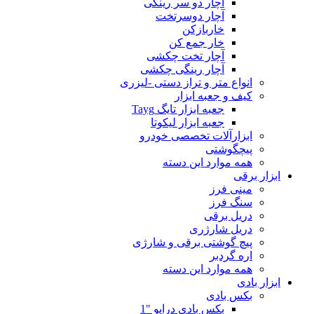
آچار دو سر رینگی
آچار دوسرتخت
خاربازکن
خار جمع کن
آچار تخت چکشی
آچار رینگی چکشی
انواع متر و تراز دستی -لیزری
کیف و جعبه ابزار
جعبه ابزار تایگ Tayg
جعبه ابزار لیکوتا
ابزارآلات تخصصی خودرو
پیچگوشتی
همه موارد این دسته
ابزار برقی
مینی فرز
سنگ فرز
دریل برقی
دریل شارژری
پیچ گوشتی برقی و شارژی
اره گردبر
همه موارد این دسته
ابزار بادی
بکس بادی
بکس بادی درایو "1