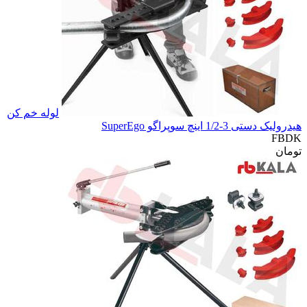
لوله خم کن
هیدرولیک دستی 3-1/2 اینچ سوپراگو SuperEgo
FBDK
تومان