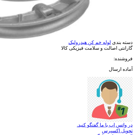
دسته بندی
لوله خم کن هیدرولیک
گارانتی
اصالت
و
سلامت
فیزیکی
کالا
فروشنده:
آماده ارسال
در واتس اپ با ما گفتگو کنید.
تحویل اکسپرس