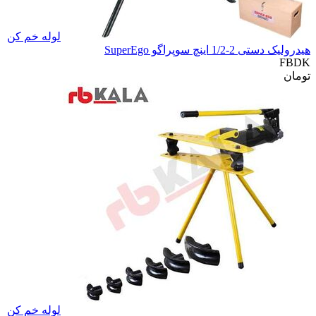
لوله خم کن
هیدرولیک دستی 2-1/2 اینچ سوپراگو SuperEgo
FBDK
تومان
لوله خم کن