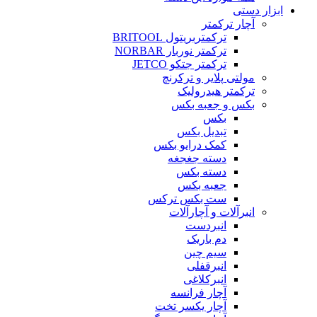
ابزار دستی
آچار ترکمتر
ترکمتربریتول BRITOOL
ترکمتر نوربار NORBAR
ترکمتر جتکو JETCO
مولتی پلایر و ترکرنچ
ترکمتر هیدرولیک
بکس و جعبه بکس
بکس
تبدیل بکس
کمک درایو بکس
دسته جغجغه
دسته بکس
جعبه بکس
ست بکس ترکس
انبرآلات و آچارآلات
انبردست
دم باریک
سیم چین
انبرقفلی
انبرکلاغی
آچار فرانسه
آچار یکسر تخت