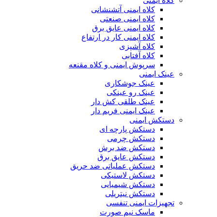
کلاه ایمنی
کلاه ایمنی آتشنشانی
کلاه ایمنی صنعتی
کلاه ایمنی عایق برق
کلاه ایمنی کار در ارتفاع
کلاه آشپزی
کلاه آفتابی
سرپوش ایمنی و کلاه مقنعه
عینک ایمنی
عینک جوشکاری
عینک رو عینکی
عینک طلقی کش دار
عینک ایمنی فریم دار
دستکش ایمنی
دستکش پارچه ای
دستکش چرمی
دستکش ضد برش
دستکش عایق برق
دستکش عملیاتی ضد حریق
دستکش لاستیکی
دستکش شیمیایی
دستکش نیتریلی
تجهیزات ایمنی تنفسی
ماسک نیم صورت