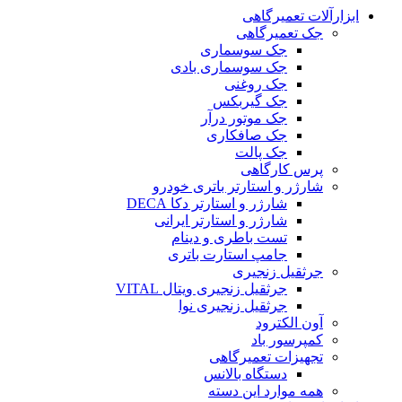
ابزارآلات تعمیرگاهی
جک تعمیرگاهی
جک سوسماری
جک سوسماری بادی
جک روغنی
جک گیربکس
جک موتور درآر
جک صافکاری
جک پالت
پرس کارگاهی
شارژر و استارتر باتری خودرو
شارژر و استارتر دکا DECA
شارژر و استارتر ایرانی
تست باطری و دینام
جامپ استارت باتری
جرثقیل زنجیری
جرثقیل زنجیری ویتال VITAL
جرثقیل زنجیری نوا
آون الکترود
کمپرسور باد
تجهیزات تعمیرگاهی
دستگاه بالانس
همه موارد این دسته