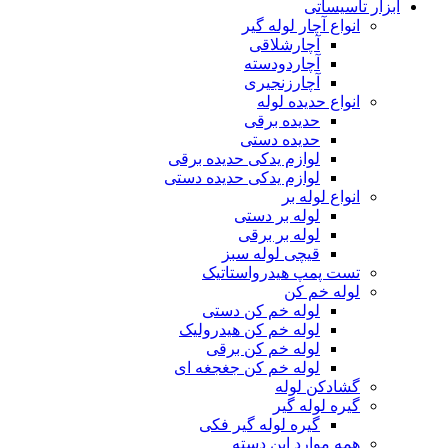
ابزار تاسیساتی
انواع آچار لوله گیر
آچارشلاقی
آچاردودسته
آچارزنجیری
انواع حدیده لوله
حدیده برقی
حدیده دستی
لوازم یدکی حدیده برقی
لوازم یدکی حدیده دستی
انواع لوله بر
لوله بر دستی
لوله بر برقی
قیچی لوله سبز
تست پمپ هیدرواستاتیک
لوله خم کن
لوله خم کن دستی
لوله خم کن هیدرولیک
لوله خم کن برقی
لوله خم کن جغجغه ای
گشادکن لوله
گیره لوله گیر
گیره لوله گیر فکی
همه موارد این دسته