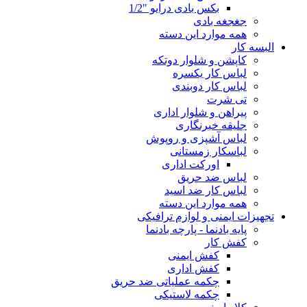
بکس بادی درایو "1/2
جغجغه بادی
همه موارد این دسته
البسه کار
کاپشن و شلوار دوتکه
لباس کار یکسره
لباس کار دوبندی
تی شرت
پیراهن و شلوار اداری
جلیقه خبرنگاری
لباس آشپزی و روپوش
لباسکار زمستانی
اورکت اداری
لباس ضد حریق
لباس کار ضد اسید
همه موارد این دسته
تجهیزات ایمنی و لوازم ترافیکی
پایه بادنما - پارچه بادنما
کفش کار
کفش ایمنی
کفش اداری
چکمه عملیاتی ضد حریق
چکمه لاستیکی