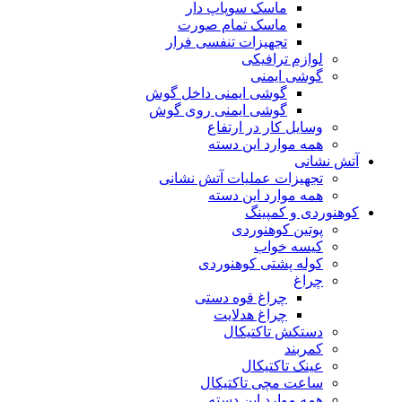
ماسک سوپاپ دار
ماسک تمام صورت
تجهیزات تنفسی فرار
لوازم ترافیکی
گوشی ایمنی
گوشی ایمنی داخل گوش
گوشی ایمنی روی گوش
وسایل کار در ارتفاع
همه موارد این دسته
آتش نشانی
تجهیزات عملیات آتش نشانی
همه موارد این دسته
کوهنوردی و کمپینگ
پوتین کوهنوردی
کیسه خواب
کوله پشتی کوهنوردی
چراغ
چراغ قوه دستی
چراغ هدلایت
دستکش تاکتیکال
کمربند
عینک تاکتیکال
ساعت مچی تاکتیکال
همه موارد این دسته