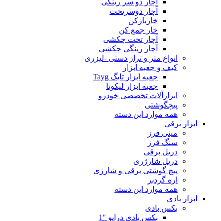
آچار دو سر رینگی
آچار دوسرتخت
خاربازکن
خار جمع کن
آچار تخت چکشی
آچار رینگی چکشی
انواع متر و تراز دستی -لیزری
کیف و جعبه ابزار
جعبه ابزار تایگ Tayg
جعبه ابزار لیکوتا
ابزارآلات تخصصی خودرو
پیچگوشتی
همه موارد این دسته
ابزار برقی
مینی فرز
سنگ فرز
دریل برقی
دریل شارژری
پیچ گوشتی برقی و شارژی
اره گردبر
همه موارد این دسته
ابزار بادی
بکس بادی
بکس بادی درایو "1