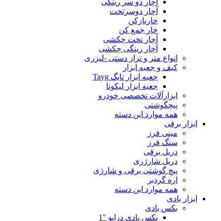
آچار دو سر رینگی
آچار دوسرتخت
خاربازکن
خار جمع کن
آچار تخت چکشی
آچار رینگی چکشی
انواع متر و تراز دستی -لیزری
کیف و جعبه ابزار
جعبه ابزار تایگ Tayg
جعبه ابزار لیکوتا
ابزارآلات تخصصی خودرو
پیچگوشتی
همه موارد این دسته
ابزار برقی
مینی فرز
سنگ فرز
دریل برقی
دریل شارژری
پیچ گوشتی برقی و شارژی
اره گردبر
همه موارد این دسته
ابزار بادی
بکس بادی
بکس بادی درایو "1