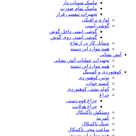
ماسک سوپاپ دار
ماسک تمام صورت
تجهیزات تنفسی فرار
لوازم ترافیکی
گوشی ایمنی
گوشی ایمنی داخل گوش
گوشی ایمنی روی گوش
وسایل کار در ارتفاع
همه موارد این دسته
آتش نشانی
تجهیزات عملیات آتش نشانی
همه موارد این دسته
کوهنوردی و کمپینگ
پوتین کوهنوردی
کیسه خواب
کوله پشتی کوهنوردی
چراغ
چراغ قوه دستی
چراغ هدلایت
دستکش تاکتیکال
کمربند
عینک تاکتیکال
ساعت مچی تاکتیکال
همه موارد این دسته