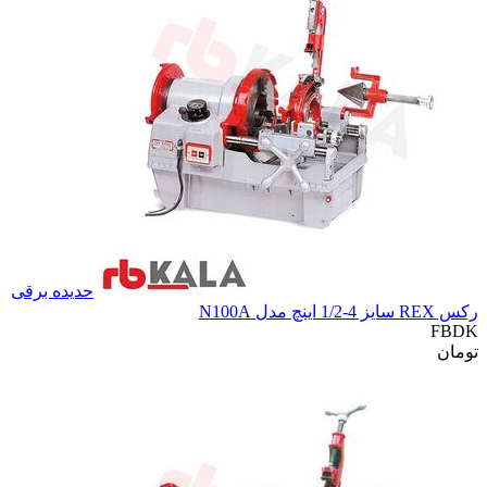
حدیده برقی
رکس REX سایز 4-1/2 اینچ مدل N100A
FBDK
تومان