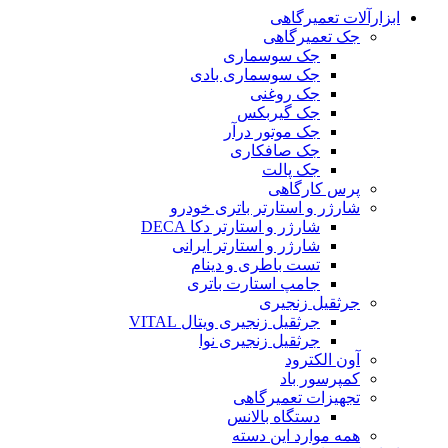
ابزارآلات تعمیرگاهی
جک تعمیرگاهی
جک سوسماری
جک سوسماری بادی
جک روغنی
جک گیربکس
جک موتور درآر
جک صافکاری
جک پالت
پرس کارگاهی
شارژر و استارتر باتری خودرو
شارژر و استارتر دکا DECA
شارژر و استارتر ایرانی
تست باطری و دینام
جامپ استارت باتری
جرثقیل زنجیری
جرثقیل زنجیری ویتال VITAL
جرثقیل زنجیری نوا
آون الکترود
کمپرسور باد
تجهیزات تعمیرگاهی
دستگاه بالانس
همه موارد این دسته