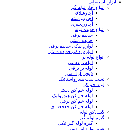
ابزار تاسیساتی
انواع آچار لوله گیر
آچارشلاقی
آچاردودسته
آچارزنجیری
انواع حدیده لوله
حدیده برقی
حدیده دستی
لوازم یدکی حدیده برقی
لوازم یدکی حدیده دستی
انواع لوله بر
لوله بر دستی
لوله بر برقی
قیچی لوله سبز
تست پمپ هیدرواستاتیک
لوله خم کن
لوله خم کن دستی
لوله خم کن هیدرولیک
لوله خم کن برقی
لوله خم کن جغجغه ای
گشادکن لوله
گیره لوله گیر
گیره لوله گیر فکی
همه موارد این دسته