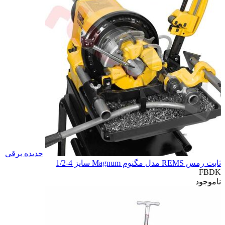
حدیده برقی
ثابت رمس REMS مدل مگنوم Magnum سایز 4-1/2
FBDK
ناموجود