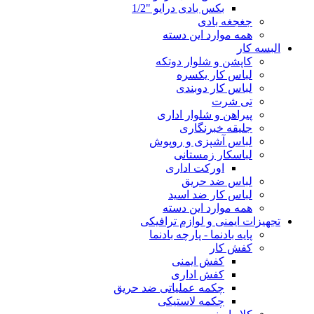
بکس بادی درایو "1/2
جغجغه بادی
همه موارد این دسته
البسه کار
کاپشن و شلوار دوتکه
لباس کار یکسره
لباس کار دوبندی
تی شرت
پیراهن و شلوار اداری
جلیقه خبرنگاری
لباس آشپزی و روپوش
لباسکار زمستانی
اورکت اداری
لباس ضد حریق
لباس کار ضد اسید
همه موارد این دسته
تجهیزات ایمنی و لوازم ترافیکی
پایه بادنما - پارچه بادنما
کفش کار
کفش ایمنی
کفش اداری
چکمه عملیاتی ضد حریق
چکمه لاستیکی