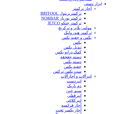
ابزار دستی
آچار ترکمتر
ترکمتربریتول BRITOOL
ترکمتر نوربار NORBAR
ترکمتر جتکو JETCO
مولتی پلایر و ترکرنچ
ترکمتر هیدرولیک
بکس و جعبه بکس
بکس
تبدیل بکس
کمک درایو بکس
دسته جغجغه
دسته بکس
جعبه بکس
ست بکس ترکس
انبرآلات و آچارآلات
انبردست
دم باریک
سیم چین
انبرقفلی
انبرکلاغی
آچار فرانسه
آچار یکسر تخت