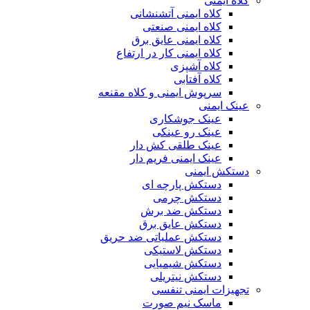
کلاه ایمنی
کلاه ایمنی آتشنشانی
کلاه ایمنی صنعتی
کلاه ایمنی عایق برق
کلاه ایمنی کار در ارتفاع
کلاه آشپزی
کلاه آفتابی
سرپوش ایمنی و کلاه مقنعه
عینک ایمنی
عینک جوشکاری
عینک رو عینکی
عینک طلقی کش دار
عینک ایمنی فریم دار
دستکش ایمنی
دستکش پارچه ای
دستکش چرمی
دستکش ضد برش
دستکش عایق برق
دستکش عملیاتی ضد حریق
دستکش لاستیکی
دستکش شیمیایی
دستکش نیتریلی
تجهیزات ایمنی تنفسی
ماسک نیم صورت