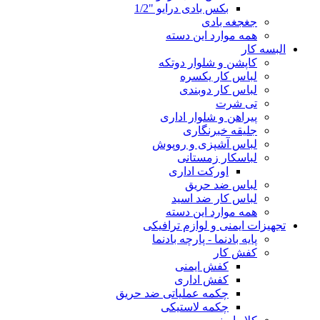
بکس بادی درایو "1/2
جغجغه بادی
همه موارد این دسته
البسه کار
کاپشن و شلوار دوتکه
لباس کار یکسره
لباس کار دوبندی
تی شرت
پیراهن و شلوار اداری
جلیقه خبرنگاری
لباس آشپزی و روپوش
لباسکار زمستانی
اورکت اداری
لباس ضد حریق
لباس کار ضد اسید
همه موارد این دسته
تجهیزات ایمنی و لوازم ترافیکی
پایه بادنما - پارچه بادنما
کفش کار
کفش ایمنی
کفش اداری
چکمه عملیاتی ضد حریق
چکمه لاستیکی