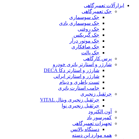
ابزارآلات تعمیرگاهی
جک تعمیرگاهی
جک سوسماری
جک سوسماری بادی
جک روغنی
جک گیربکس
جک موتور درآر
جک صافکاری
جک پالت
پرس کارگاهی
شارژر و استارتر باتری خودرو
شارژر و استارتر دکا DECA
شارژر و استارتر ایرانی
تست باطری و دینام
جامپ استارت باتری
جرثقیل زنجیری
جرثقیل زنجیری ویتال VITAL
جرثقیل زنجیری نوا
آون الکترود
کمپرسور باد
تجهیزات تعمیرگاهی
دستگاه بالانس
همه موارد این دسته