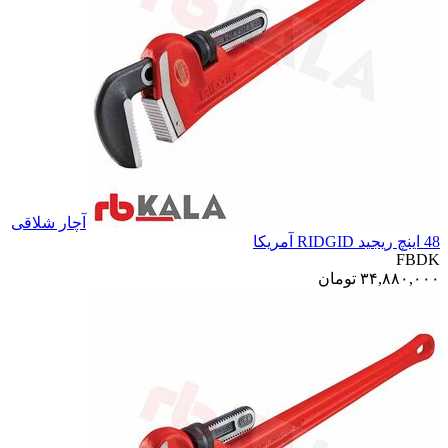
آچار شلاقی
48 اینچ ریجید RIDGID آمریکا
FBDK
۳۴,۸۸۰,۰۰۰
تومان