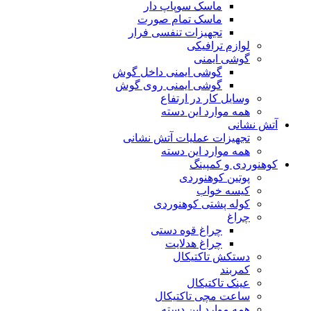
ماسک سوپاپ دار
ماسک تمام صورت
تجهیزات تنفسی فرار
لوازم ترافیکی
گوشی ایمنی
گوشی ایمنی داخل گوش
گوشی ایمنی روی گوش
وسایل کار در ارتفاع
همه موارد این دسته
آتش نشانی
تجهیزات عملیات آتش نشانی
همه موارد این دسته
کوهنوردی و کمپینگ
پوتین کوهنوردی
کیسه خواب
کوله پشتی کوهنوردی
چراغ
چراغ قوه دستی
چراغ هدلایت
دستکش تاکتیکال
کمربند
عینک تاکتیکال
ساعت مچی تاکتیکال
همه موارد این دسته