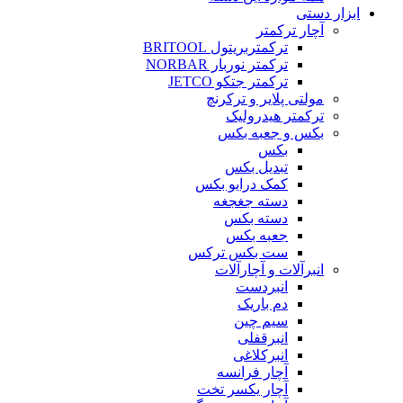
ابزار دستی
آچار ترکمتر
ترکمتربریتول BRITOOL
ترکمتر نوربار NORBAR
ترکمتر جتکو JETCO
مولتی پلایر و ترکرنچ
ترکمتر هیدرولیک
بکس و جعبه بکس
بکس
تبدیل بکس
کمک درایو بکس
دسته جغجغه
دسته بکس
جعبه بکس
ست بکس ترکس
انبرآلات و آچارآلات
انبردست
دم باریک
سیم چین
انبرقفلی
انبرکلاغی
آچار فرانسه
آچار یکسر تخت