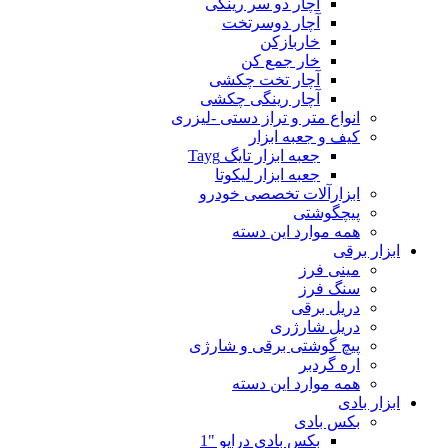
آچار دو سر رینگی
آچار دوسرتخت
خاربازکن
خار جمع کن
آچار تخت چکشی
آچار رینگی چکشی
انواع متر و تراز دستی -لیزری
کیف و جعبه ابزار
جعبه ابزار تایگ Tayg
جعبه ابزار لیکوتا
ابزارآلات تخصصی خودرو
پیچگوشتی
همه موارد این دسته
ابزار برقی
مینی فرز
سنگ فرز
دریل برقی
دریل شارژری
پیچ گوشتی برقی و شارژی
اره گردبر
همه موارد این دسته
ابزار بادی
بکس بادی
بکس بادی درایو "1