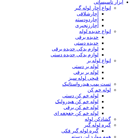
ابزار تاسیساتی
انواع آچار لوله گیر
آچارشلاقی
آچاردودسته
آچارزنجیری
انواع حدیده لوله
حدیده برقی
حدیده دستی
لوازم یدکی حدیده برقی
لوازم یدکی حدیده دستی
انواع لوله بر
لوله بر دستی
لوله بر برقی
قیچی لوله سبز
تست پمپ هیدرواستاتیک
لوله خم کن
لوله خم کن دستی
لوله خم کن هیدرولیک
لوله خم کن برقی
لوله خم کن جغجغه ای
گشادکن لوله
گیره لوله گیر
گیره لوله گیر فکی
همه موارد این دسته