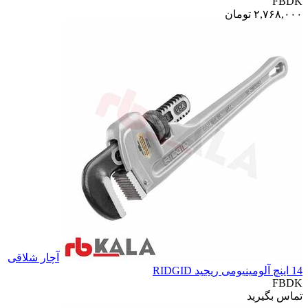
FBDK
۲,۷۶۸,۰۰۰
تومان
آچار شلاقی
14 اینچ آلومینیومی ریجید RIDGID
FBDK
تماس بگیرید