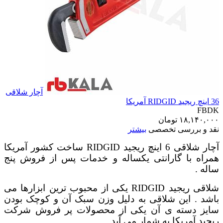
آچار شلاقی
36 اینچ ریجید RIDGID آمریکا
FBDK
۱۸,۱۴۰,۰۰۰
تومان
نقد و بررسی تخصصی
بیشتر
آچار شلاقی 6 اینچ ریجید RIDGID ساخت کشور آمریکا
همراه با گارانتی یکساله و خدمات پس از فروش پنج
ساله .
شلاقی ریجید RIDGID یکی از محبوب ترین ابزارها می
باشد . این شلاقی به دلیل وزن سبک آن و کوچک بودن
سایز دسته ی آن یکی از محصولات پر فروش شرکت
ریجید آمریکا به شمار می آید .