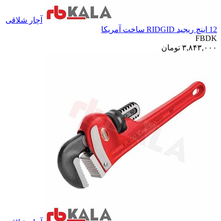
آچار شلاقی
12 اینچ ریجید RIDGID ساخت آمریکا
FBDK
۳,۸۴۳,۰۰۰
تومان