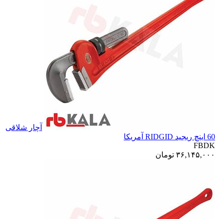
آچار شلاقی
60 اینچ ریجید RIDGID آمریکا
FBDK
۳۶,۱۴۵,۰۰۰
تومان