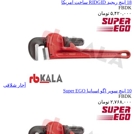
18 اینچ ریجید RIDGID ساخت آمریکا
FBDK
۵,۴۲۰,۰۰۰
تومان
آچار شلاقی
10 اینچ سوپر اگو اسپانیا Super EGO
FBDK
۲,۷۶۸,۰۰۰
تومان