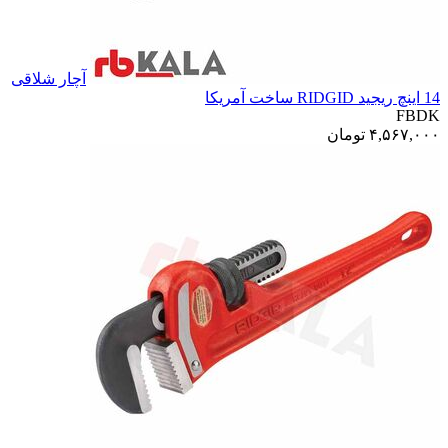
آچار شلاقی
14 اینچ ریجید RIDGID ساخت آمریکا
FBDK
۴,۵۶۷,۰۰۰
تومان