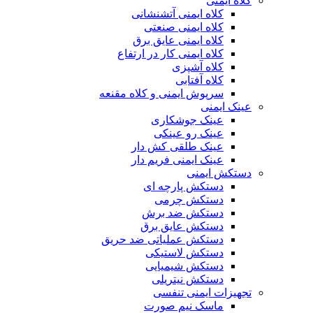
کلاه ایمنی
کلاه ایمنی آتشنشانی
کلاه ایمنی صنعتی
کلاه ایمنی عایق برق
کلاه ایمنی کار در ارتفاع
کلاه آشپزی
کلاه آفتابی
سرپوش ایمنی و کلاه مقنعه
عینک ایمنی
عینک جوشکاری
عینک رو عینکی
عینک طلقی کش دار
عینک ایمنی فریم دار
دستکش ایمنی
دستکش پارچه ای
دستکش چرمی
دستکش ضد برش
دستکش عایق برق
دستکش عملیاتی ضد حریق
دستکش لاستیکی
دستکش شیمیایی
دستکش نیتریلی
تجهیزات ایمنی تنفسی
ماسک نیم صورت