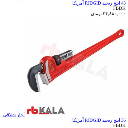
48 اینچ ریجید RIDGID آمریکا
FBDK
۳۴,۸۸۰,۰۰۰
تومان
آچار شلاقی
36 اینچ ریجید RIDGID آمریکا
FBDK