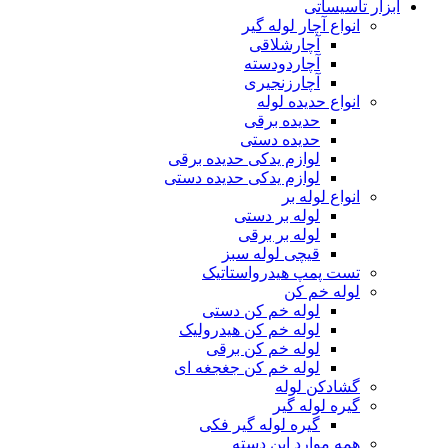
ابزار تاسیساتی
انواع آچار لوله گیر
آچارشلاقی
آچاردودسته
آچارزنجیری
انواع حدیده لوله
حدیده برقی
حدیده دستی
لوازم یدکی حدیده برقی
لوازم یدکی حدیده دستی
انواع لوله بر
لوله بر دستی
لوله بر برقی
قیچی لوله سبز
تست پمپ هیدرواستاتیک
لوله خم کن
لوله خم کن دستی
لوله خم کن هیدرولیک
لوله خم کن برقی
لوله خم کن جغجغه ای
گشادکن لوله
گیره لوله گیر
گیره لوله گیر فکی
همه موارد این دسته