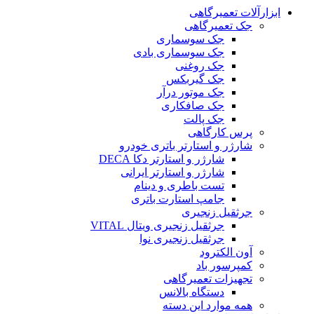
ابزارآلات تعمیرگاهی
جک تعمیرگاهی
جک سوسماری
جک سوسماری بادی
جک روغنی
جک گیربکس
جک موتور درآر
جک صافکاری
جک پالت
پرس کارگاهی
شارژر و استارتر باتری خودرو
شارژر و استارتر دکا DECA
شارژر و استارتر ایرانی
تست باطری و دینام
جامپ استارت باتری
جرثقیل زنجیری
جرثقیل زنجیری ویتال VITAL
جرثقیل زنجیری نوا
آون الکترود
کمپرسور باد
تجهیزات تعمیرگاهی
دستگاه بالانس
همه موارد این دسته