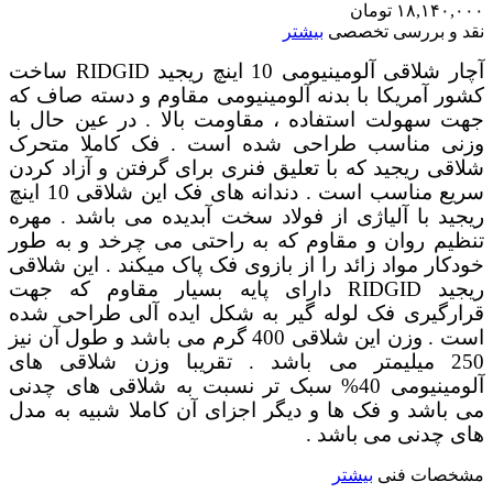
۱۸,۱۴۰,۰۰۰
تومان
نقد و بررسی تخصصی
بیشتر
آچار شلاقی آلومینیومی 10 اینچ ریجید RIDGID ساخت
کشور آمریکا با بدنه آلومینیومی مقاوم و دسته صاف که
جهت سهولت استفاده ، مقاومت بالا . در عین حال با
وزنی مناسب طراحی شده است . فک کاملا متحرک
شلاقی ریجید که با تعلیق فنری برای گرفتن و آزاد کردن
سریع مناسب است . دندانه های فک این شلاقی 10 اینچ
ریجید با آلیاژی از فولاد سخت آبدیده می باشد . مهره
تنظیم روان و مقاوم که به راحتی می چرخد و به طور
خودکار مواد زائد را از بازوی فک پاک میکند . این شلاقی
ریجید RIDGID دارای پایه بسیار مقاوم که جهت
قرارگیری فک لوله گیر به شکل ایده آلی طراحی شده
است . وزن این شلاقی 400 گرم می باشد و طول آن نیز
250 میلیمتر می باشد . تقریبا وزن شلاقی های
آلومینیومی 40% سبک تر نسبت به شلاقی های چدنی
می باشد و فک ها و دیگر اجزای آن کاملا شبیه به مدل
های چدنی می باشد .
مشخصات فنی
بیشتر