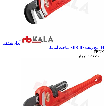
آچار شلاقی
14 اینچ ریجید RIDGID ساخت آمریکا
FBDK
۴,۵۶۷,۰۰۰
تومان