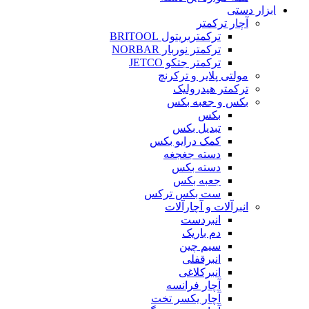
ابزار دستی
آچار ترکمتر
ترکمتربریتول BRITOOL
ترکمتر نوربار NORBAR
ترکمتر جتکو JETCO
مولتی پلایر و ترکرنچ
ترکمتر هیدرولیک
بکس و جعبه بکس
بکس
تبدیل بکس
کمک درایو بکس
دسته جغجغه
دسته بکس
جعبه بکس
ست بکس ترکس
انبرآلات و آچارآلات
انبردست
دم باریک
سیم چین
انبرقفلی
انبرکلاغی
آچار فرانسه
آچار یکسر تخت