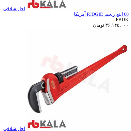
آچار شلاقی
60 اینچ ریجید RIDGID آمریکا
FBDK
۳۶,۱۴۵,۰۰۰
تومان
آچار شلاقی