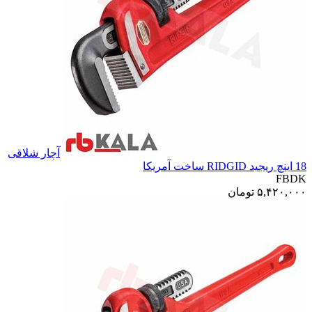
آچار شلاقی
18 اینچ ریجید RIDGID ساخت آمریکا
FBDK
۵,۴۲۰,۰۰۰
تومان