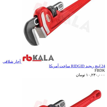
آچار شلاقی
24 اینچ ریجید RIDGID ساخت آمریکا
FBDK
۱۰,۲۳۰,۰۰۰
تومان