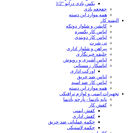
بکس بادی درایو "1/2
جغجغه بادی
همه موارد این دسته
البسه کار
کاپشن و شلوار دوتکه
لباس کار یکسره
لباس کار دوبندی
تی شرت
پیراهن و شلوار اداری
جلیقه خبرنگاری
لباس آشپزی و روپوش
لباسکار زمستانی
اورکت اداری
لباس ضد حریق
لباس کار ضد اسید
همه موارد این دسته
تجهیزات ایمنی و لوازم ترافیکی
پایه بادنما - پارچه بادنما
کفش کار
کفش ایمنی
کفش اداری
چکمه عملیاتی ضد حریق
چکمه لاستیکی