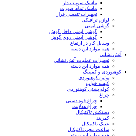
ماسک سوپاپ دار
ماسک تمام صورت
تجهیزات تنفسی فرار
لوازم ترافیکی
گوشی ایمنی
گوشی ایمنی داخل گوش
گوشی ایمنی روی گوش
وسایل کار در ارتفاع
همه موارد این دسته
آتش نشانی
تجهیزات عملیات آتش نشانی
همه موارد این دسته
کوهنوردی و کمپینگ
پوتین کوهنوردی
کیسه خواب
کوله پشتی کوهنوردی
چراغ
چراغ قوه دستی
چراغ هدلایت
دستکش تاکتیکال
کمربند
عینک تاکتیکال
ساعت مچی تاکتیکال
همه موارد این دسته