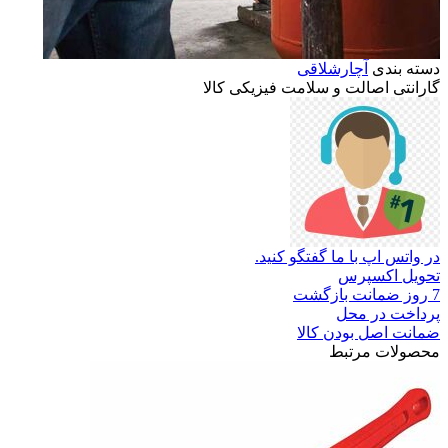
دسته بندی
آچارشلاقی
گارانتی
اصالت
و
سلامت
فیزیکی
کالا
در واتس اپ با ما گفتگو کنید.
تحویل اکسپرس
7 روز ضمانت بازگشت
پرداخت در محل
ضمانت اصل بودن کالا
محصولات مرتبط