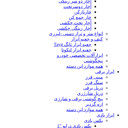
آچار دو سر رینگی
آچار دوسرتخت
خاربازکن
خار جمع کن
آچار تخت چکشی
آچار رینگی چکشی
انواع متر و تراز دستی -لیزری
کیف و جعبه ابزار
جعبه ابزار تایگ Tayg
جعبه ابزار لیکوتا
ابزارآلات تخصصی خودرو
پیچگوشتی
همه موارد این دسته
ابزار برقی
مینی فرز
سنگ فرز
دریل برقی
دریل شارژری
پیچ گوشتی برقی و شارژی
اره گردبر
همه موارد این دسته
ابزار بادی
بکس بادی
بکس بادی درایو "1