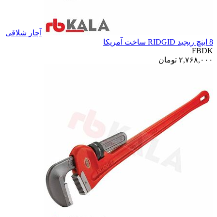
آچار شلاقی
8 اینچ ریجید RIDGID ساخت آمریکا
FBDK
۲,۷۶۸,۰۰۰
تومان