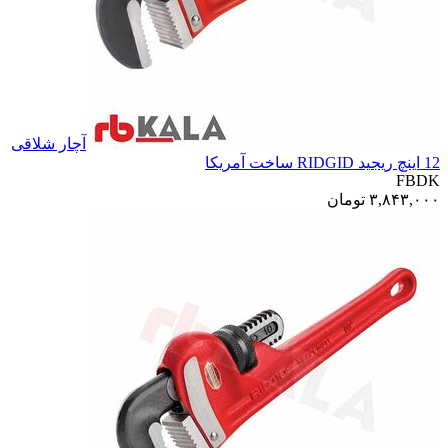
آچار شلاقی
12 اینچ ریجید RIDGID ساخت آمریکا
FBDK
۳,۸۴۳,۰۰۰
تومان