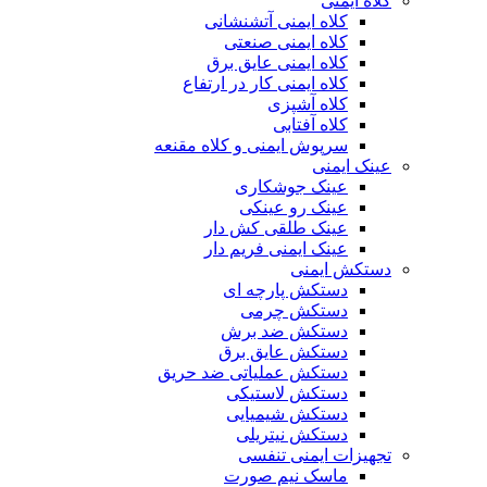
کلاه ایمنی
کلاه ایمنی آتشنشانی
کلاه ایمنی صنعتی
کلاه ایمنی عایق برق
کلاه ایمنی کار در ارتفاع
کلاه آشپزی
کلاه آفتابی
سرپوش ایمنی و کلاه مقنعه
عینک ایمنی
عینک جوشکاری
عینک رو عینکی
عینک طلقی کش دار
عینک ایمنی فریم دار
دستکش ایمنی
دستکش پارچه ای
دستکش چرمی
دستکش ضد برش
دستکش عایق برق
دستکش عملیاتی ضد حریق
دستکش لاستیکی
دستکش شیمیایی
دستکش نیتریلی
تجهیزات ایمنی تنفسی
ماسک نیم صورت