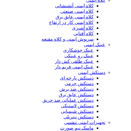
کلاه ایمنی
کلاه ایمنی آتشنشانی
کلاه ایمنی صنعتی
کلاه ایمنی عایق برق
کلاه ایمنی کار در ارتفاع
کلاه آشپزی
کلاه آفتابی
سرپوش ایمنی و کلاه مقنعه
عینک ایمنی
عینک جوشکاری
عینک رو عینکی
عینک طلقی کش دار
عینک ایمنی فریم دار
دستکش ایمنی
دستکش پارچه ای
دستکش چرمی
دستکش ضد برش
دستکش عایق برق
دستکش عملیاتی ضد حریق
دستکش لاستیکی
دستکش شیمیایی
دستکش نیتریلی
تجهیزات ایمنی تنفسی
ماسک نیم صورت