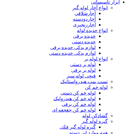
ابزار تاسیساتی
انواع آچار لوله گیر
آچارشلاقی
آچاردودسته
آچارزنجیری
انواع حدیده لوله
حدیده برقی
حدیده دستی
لوازم یدکی حدیده برقی
لوازم یدکی حدیده دستی
انواع لوله بر
لوله بر دستی
لوله بر برقی
قیچی لوله سبز
تست پمپ هیدرواستاتیک
لوله خم کن
لوله خم کن دستی
لوله خم کن هیدرولیک
لوله خم کن برقی
لوله خم کن جغجغه ای
گشادکن لوله
گیره لوله گیر
گیره لوله گیر فکی
همه موارد این دسته