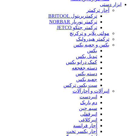
ابزار دستی
آچار ترکمتر
ترکمتربریتول BRITOOL
ترکمتر نوربار NORBAR
ترکمتر جتکو JETCO
مولتی پلایر و ترکرنچ
ترکمتر هیدرولیک
بکس و جعبه بکس
بکس
تبدیل بکس
کمک درایو بکس
دسته جغجغه
دسته بکس
جعبه بکس
ست بکس ترکس
انبرآلات و آچارآلات
انبردست
دم باریک
سیم چین
انبرقفلی
انبرکلاغی
آچار فرانسه
آچار یکسر تخت