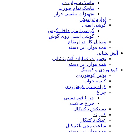
ماسک سوپاپ دار
ماسک تمام صورت
تجهیزات تنفسی فرار
لوازم ترافیکی
گوشی ایمنی
گوشی ایمنی داخل گوش
گوشی ایمنی روی گوش
وسایل کار در ارتفاع
همه موارد این دسته
آتش نشانی
تجهیزات عملیات آتش نشانی
همه موارد این دسته
کوهنوردی و کمپینگ
پوتین کوهنوردی
کیسه خواب
کوله پشتی کوهنوردی
چراغ
چراغ قوه دستی
چراغ هدلایت
دستکش تاکتیکال
کمربند
عینک تاکتیکال
ساعت مچی تاکتیکال
همه موارد این دسته