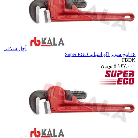
آچار شلاقی
18 اینچ سوپر اگو اسپانیا Super EGO
FBDK
۵,۱۶۷,۰۰۰
تومان