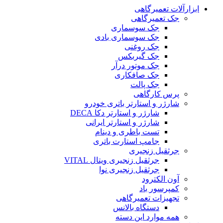
ابزارآلات تعمیرگاهی
جک تعمیرگاهی
جک سوسماری
جک سوسماری بادی
جک روغنی
جک گیربکس
جک موتور درآر
جک صافکاری
جک پالت
پرس کارگاهی
شارژر و استارتر باتری خودرو
شارژر و استارتر دکا DECA
شارژر و استارتر ایرانی
تست باطری و دینام
جامپ استارت باتری
جرثقیل زنجیری
جرثقیل زنجیری ویتال VITAL
جرثقیل زنجیری نوا
آون الکترود
کمپرسور باد
تجهیزات تعمیرگاهی
دستگاه بالانس
همه موارد این دسته