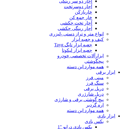
آچار دو سر رینگی
آچار دوسرتخت
خاربازکن
خار جمع کن
آچار تخت چکشی
آچار رینگی چکشی
انواع متر و تراز دستی -لیزری
کیف و جعبه ابزار
جعبه ابزار تایگ Tayg
جعبه ابزار لیکوتا
ابزارآلات تخصصی خودرو
پیچگوشتی
همه موارد این دسته
ابزار برقی
مینی فرز
سنگ فرز
دریل برقی
دریل شارژری
پیچ گوشتی برقی و شارژی
اره گردبر
همه موارد این دسته
ابزار بادی
بکس بادی
بکس بادی درایو "1