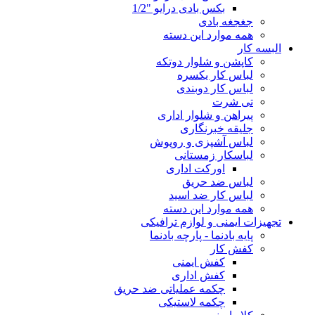
بکس بادی درایو "1/2
جغجغه بادی
همه موارد این دسته
البسه کار
کاپشن و شلوار دوتکه
لباس کار یکسره
لباس کار دوبندی
تی شرت
پیراهن و شلوار اداری
جلیقه خبرنگاری
لباس آشپزی و روپوش
لباسکار زمستانی
اورکت اداری
لباس ضد حریق
لباس کار ضد اسید
همه موارد این دسته
تجهیزات ایمنی و لوازم ترافیکی
پایه بادنما - پارچه بادنما
کفش کار
کفش ایمنی
کفش اداری
چکمه عملیاتی ضد حریق
چکمه لاستیکی